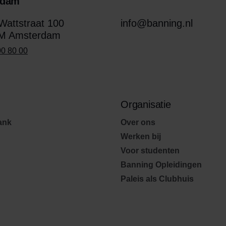
rdam
attstraat 100
info@banning.nl
M Amsterdam
00 80 00
Organisatie
ank
Over ons
Werken bij
Voor studenten
Banning Opleidingen
Paleis als Clubhuis