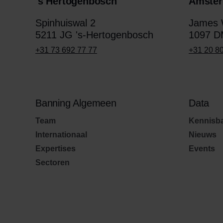
's Hertogenbosch
Amste
Spinhuiswal 2
James W
5211 JG 's-Hertogenbosch
1097 D
+31 73 692 77 77
+31 20 8
Banning Algemeen
Data
Team
Kennisb
Internationaal
Nieuws
Expertises
Events
Sectoren