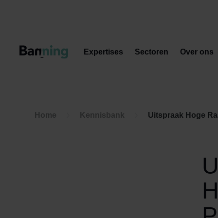
Skip to Content
Expertises
Sectoren
Over ons
Home
Kennisbank
Uitspraak Hoge Ra
U
H
P