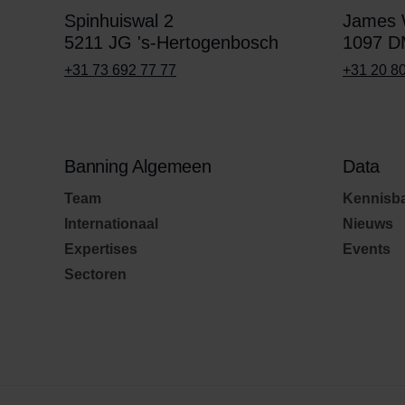
Spinhuiswal 2
James W
5211 JG 's-Hertogenbosch
1097 D
+31 73 692 77 77
+31 20 8
Banning Algemeen
Data
Team
Kennisb
Internationaal
Nieuws
Expertises
Events
Sectoren