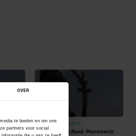
OVER
 media te bieden en om ons
22 DECEMBER 2023
ze partners voor social
Uitspraak Hoge Raad: Procesrecht
nformatie die u aan ze heeft