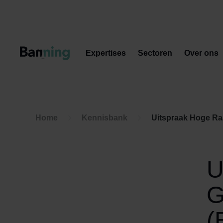
Skip to Content
Expertises
Sectoren
Over ons
Home
Kennisbank
Uitspraak Hoge Raa
U
G
(