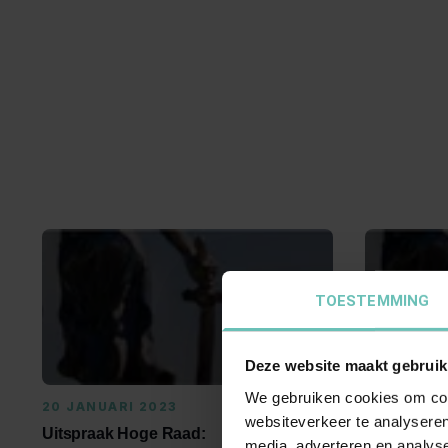
TOESTEMMING
Deze website maakt gebruik
We gebruiken cookies om cont
20 JANUARI 2023
22 DECEM
websiteverkeer te analyseren
Uitspraak Hoge Raad:
Uitspraak 
media, adverteren en analys