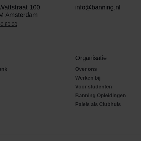
attstraat 100
info@banning.nl
M Amsterdam
00 80 00
Organisatie
ank
Over ons
Werken bij
Voor studenten
Banning Opleidingen
Paleis als Clubhuis