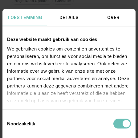
de ...
Hoge Raad Updates
Cassatie
TOESTEMMING
DETAILS
OVER
Deze website maakt gebruik van cookies
We gebruiken cookies om content en advertenties te
personaliseren, om functies voor social media te bieden
en om ons websiteverkeer te analyseren. Ook delen we
09 APRIL 2021
informatie over uw gebruik van onze site met onze
Uitspraak Hoge Raad: Fiscaal
partners voor social media, adverteren en analyse. Deze
partners kunnen deze gegevens combineren met andere
verschoningsrecht (ECLI:NL:HR:2021:532, 9
informatie die u aan ze heeft verstrekt of die ze hebben
april 2021, 20/00805)
verzameld op basis van uw gebruik van hun services.
Inlichtingenplicht advocaat als
administratieplichtige derde (art. 47 AWR in
Toestemmingsselectie
verbinding met 52 lid ...
Noodzakelijk
Hoge Raad Updates
Cassatie