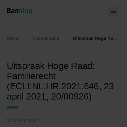
Skip to Content
Hoof
Home
Kennisbank
Uitspraak Hoge Raad: Familierecht (ECLI:NL:HR:2021:646, 23 april 2021, 20/00926)
Uitspraak Hoge Raad:
Familierecht
(ECLI:NL:HR:2021:646, 23
april 2021, 20/00926)
23 APRIL 2021