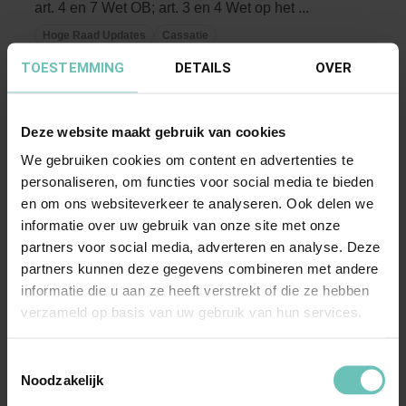
art. 4 en 7 Wet OB; art. 3 en 4 Wet op het ...
Hoge Raad Updates
Cassatie
TOESTEMMING
DETAILS
OVER
Deze website maakt gebruik van cookies
We gebruiken cookies om content en advertenties te
personaliseren, om functies voor social media te bieden
en om ons websiteverkeer te analyseren. Ook delen we
informatie over uw gebruik van onze site met onze
20 NOVEMBER 2016
partners voor social media, adverteren en analyse. Deze
Uitspraak Hoge Raad: Verjaring van
partners kunnen deze gegevens combineren met andere
bevoegdheid (ECLI:NL:HR:2016:2623, 18
informatie die u aan ze heeft verstrekt of die ze hebben
verzameld op basis van uw gebruik van hun services.
november 2016, nr. 15/02237)
Verjaring van bevoegdheid tot tenuitvoerlegging
Toestemmingsselectie
rechterlijke uitspraak; art. 3:324 BW.
Noodzakelijk
Veroordeling ...
Hoge Raad Updates
Cassatie