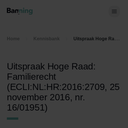
Skip to Content
Hoof
Home
Kennisbank
Uitspraak Hoge Raad: Familierecht (ECLI:NL:HR:2016:2709, 25 november 2016, nr. 16/01951)
Uitspraak Hoge Raad:
Familierecht
(ECLI:NL:HR:2016:2709, 25
november 2016, nr.
16/01951)