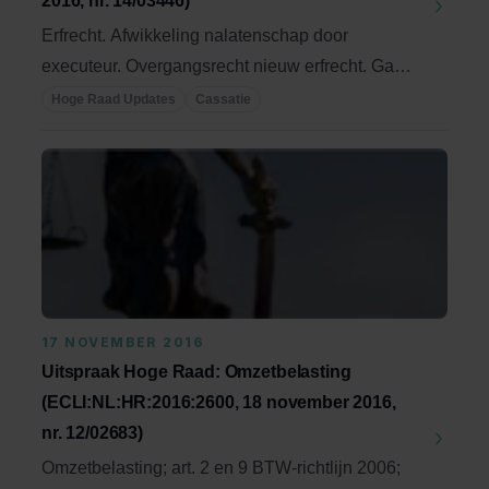
2016, nr. 14/03446)
Erfrecht. Afwikkeling nalatenschap door
executeur. Overgangsrecht nieuw erfrecht. Gaat
verplichting ...
Hoge Raad Updates
Cassatie
17 NOVEMBER 2016
Uitspraak Hoge Raad: Omzetbelasting
(ECLI:NL:HR:2016:2600, 18 november 2016,
nr. 12/02683)
Omzetbelasting; art. 2 en 9 BTW-richtlijn 2006;