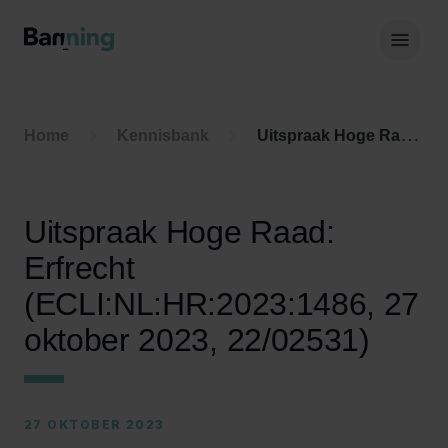
Skip to Content
Hoof
Home
Kennisbank
Uitspraak Hoge Raad: Erfrecht (ECLI:NL:HR:2023:1486, 27 oktober 2023, 22/02531)
Uitspraak Hoge Raad:
Erfrecht
(ECLI:NL:HR:2023:1486, 27
oktober 2023, 22/02531)
27 OKTOBER 2023