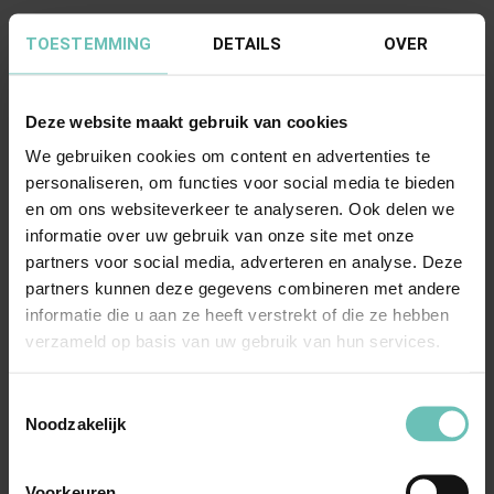
TOESTEMMING
DETAILS
OVER
Deze website maakt gebruik van cookies
We gebruiken cookies om content en advertenties te
personaliseren, om functies voor social media te bieden
en om ons websiteverkeer te analyseren. Ook delen we
03 NOVEMBER 2023
informatie over uw gebruik van onze site met onze
Uitspraak Hoge Raad: Intellectuele eigendom
partners voor social media, adverteren en analyse. Deze
(ECLI:NL:HR:2023:1513, 3 november 2023,
partners kunnen deze gegevens combineren met andere
22/01071)
informatie die u aan ze heeft verstrekt of die ze hebben
Octrooirecht. Verbintenissenrecht. Octrooi van
verzameld op basis van uw gebruik van hun services.
geneesmiddelenfabrikant is vernietigd wegens
...
Toestemmingsselectie
Hoge Raad Updates
Cassatie
Noodzakelijk
Voorkeuren