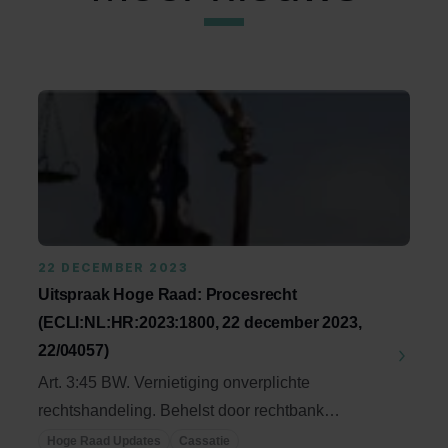
22 DECEMBER 2023
Uitspraak Hoge Raad: Procesrecht
(ECLI:NL:HR:2023:1800, 22 december 2023,
22/04057)
Art. 3:45 BW. Vernietiging onverplichte
rechtshandeling. Behelst door rechtbank
gegeven verklaring ...
Hoge Raad Updates
Cassatie