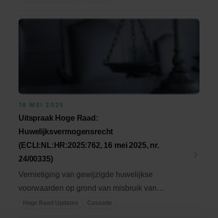
16 MEI 2025
Uitspraak Hoge Raad:
Huwelijksvermogensrecht
(ECLI:NL:HR:2025:762, 16 mei 2025, nr.
24/00335)
Vernietiging van gewijzigde huwelijkse
voorwaarden op grond van misbruik van
omstandigheden (art. ...
Hoge Raad Updates
Cassatie