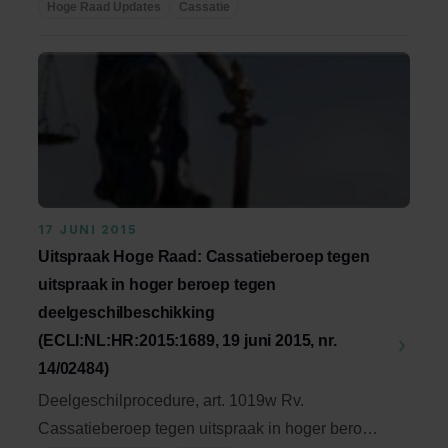
november ...
Hoge Raad Updates
Cassatie
17 JUNI 2015
Uitspraak Hoge Raad: Cassatieberoep tegen
uitspraak in hoger beroep tegen
deelgeschilbeschikking
(ECLI:NL:HR:2015:1689, 19 juni 2015, nr.
14/02484)
Deelgeschilprocedure, art. 1019w Rv.
Cassatieberoep tegen uitspraak in hoger beroep