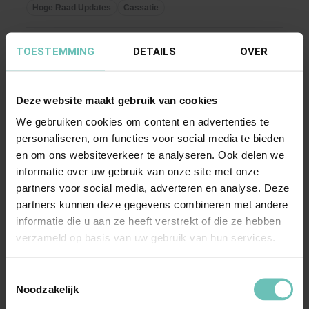
tegen ...
Hoge Raad Updates
Cassatie
TOESTEMMING
DETAILS
OVER
Deze website maakt gebruik van cookies
We gebruiken cookies om content en advertenties te
personaliseren, om functies voor social media te bieden
en om ons websiteverkeer te analyseren. Ook delen we
06 MAART 2020
informatie over uw gebruik van onze site met onze
Uitspraak Hoge Raad: Intellectuele eigendom.
partners voor social media, adverteren en analyse. Deze
Onrechtmatige daad Uniemerkenrecht.
partners kunnen deze gegevens combineren met andere
Collectief merk (ECLI:NL:HR:2020:391, 6
informatie die u aan ze heeft verstrekt of die ze hebben
verzameld op basis van uw gebruik van hun services.
maart 2020, 18-04203)
Systeem voor verhandeling en onderhoud van
Toestemmingsselectie
uitwisselbare pallets, voorzien van het merk.
Noodzakelijk
Uitputting ...
Hoge Raad Updates
Cassatie