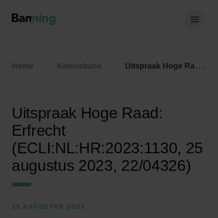
Skip to Content
Hoof
Home
Kennisbank
Uitspraak Hoge Raad: Erfrecht (ECLI:NL:HR:2023:1130, 25 augustus 2023, 22/04326)
Uitspraak Hoge Raad:
Erfrecht
(ECLI:NL:HR:2023:1130, 25
augustus 2023, 22/04326)
25 AUGUSTUS 2023