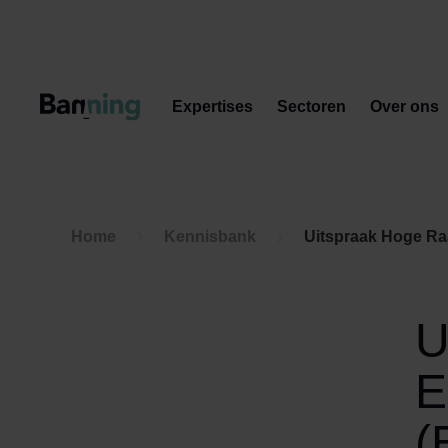
Skip to Content
Expertises
Sectoren
Over ons
Home
Kennisbank
Uitspraak Hoge Raa
U
E
(