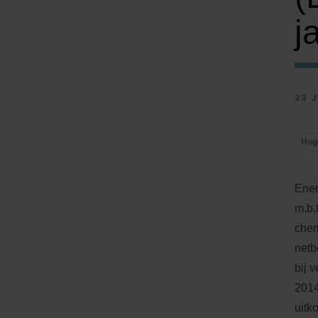
j
23 
Hog
Ener
m.b.
chem
netb
bij 
2014
uitk