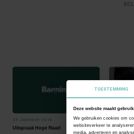
ECLI
TOESTEMMING
Deze website maakt gebruik
We gebruiken cookies om cont
23 JANUARI 2018
22 MAART
websiteverkeer te analyseren
Uitspraak Hoge Raad:
Uitspraak 
media, adverteren en analys