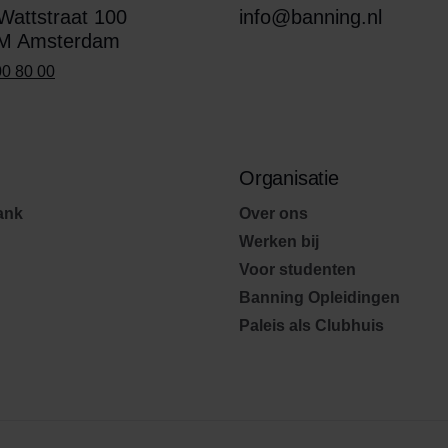
attstraat 100
info@banning.nl
M Amsterdam
00 80 00
Organisatie
ank
Over ons
Werken bij
Voor studenten
Banning Opleidingen
Paleis als Clubhuis