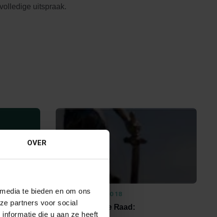
volledige uitspraak.
OVER
 media te bieden en om ons
25 OKTOBER 2018
ze partners voor social
esrecht
Uitspraak Hoge Raad:
nformatie die u aan ze heeft