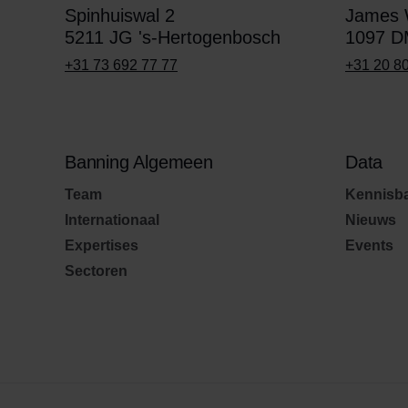
Spinhuiswal 2
James W
5211 JG 's-Hertogenbosch
1097 D
+31 73 692 77 77
+31 20 8
Banning Algemeen
Data
Team
Kennisb
Internationaal
Nieuws
Expertises
Events
Sectoren