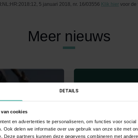
:NL:HR:2018:12, 5 januari 2018, nr. 16/03556
Klik hier
voor de 
Meer nieuws
DETAILS
 van cookies
ent en advertenties te personaliseren, om functies voor social
 2018
15 MAART 2018
. Ook delen we informatie over uw gebruik van onze site met on
Hoge Raad:
Uitspraak Hoge Raad: Proc
e. Deze partners kunnen deze gegevens combineren met andere i