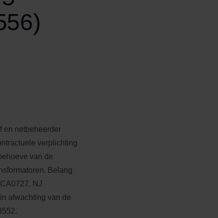
556)
f en netbeheerder
ontractuele verplichting
n behoeve van de
ansformatoren. Belang
3:CA0727, NJ
in afwachting van de
3552.