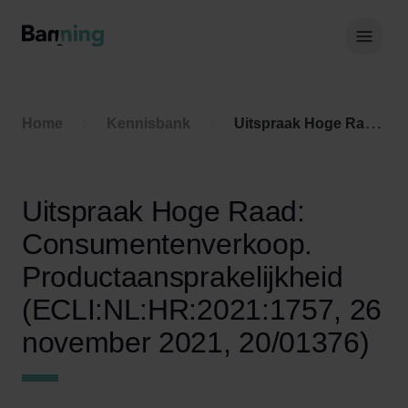
Skip to Content
Hoof
Home
Kennisbank
Uitspraak Hoge Raad: Consumentenverkoop. Productaansprakelijkheid (ECLI:NL:HR:2021:1757, 26 november 2021, 20/01376)
Uitspraak Hoge Raad:
Consumentenverkoop.
Productaansprakelijkheid
(ECLI:NL:HR:2021:1757, 26
november 2021, 20/01376)