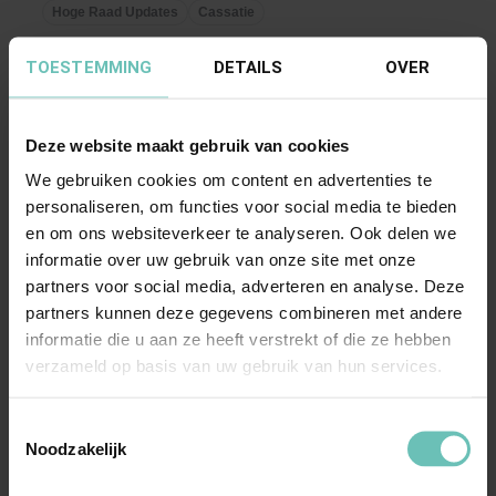
onderdelen ...
Hoge Raad Updates
Cassatie
TOESTEMMING
DETAILS
OVER
Deze website maakt gebruik van cookies
We gebruiken cookies om content en advertenties te
personaliseren, om functies voor social media te bieden
en om ons websiteverkeer te analyseren. Ook delen we
informatie over uw gebruik van onze site met onze
20 NOVEMBER 2016
partners voor social media, adverteren en analyse. Deze
Uitspraak Hoge Raad: Procesrecht
partners kunnen deze gegevens combineren met andere
(ECLI:NL:HR:2016:2642, 18 november 2016,
informatie die u aan ze heeft verstrekt of die ze hebben
nr. 15/02723)
verzameld op basis van uw gebruik van hun services.
Procesrecht. Verstek van geïntimeerde
gezuiverd door betaling van griffierecht (art. 353
Toestemmingsselectie
Noodzakelijk
lid 1 en ...
Hoge Raad Updates
Cassatie