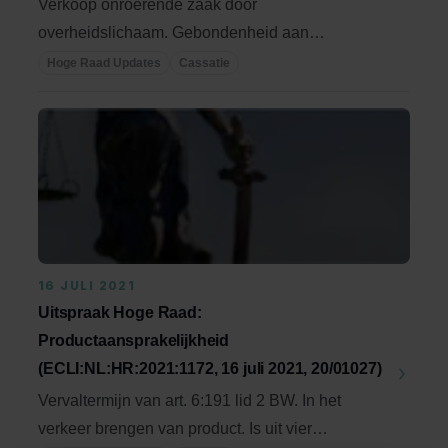
Verkoop onroerende zaak door
overheidslichaam. Gebondenheid aan
algemene beginselen van behoorlijk ...
Hoge Raad Updates
Cassatie
16 JULI 2021
Uitspraak Hoge Raad:
Productaansprakelijkheid
(ECLI:NL:HR:2021:1172, 16 juli 2021, 20/01027)
Vervaltermijn van art. 6:191 lid 2 BW. In het
verkeer brengen van product. Is uit vier