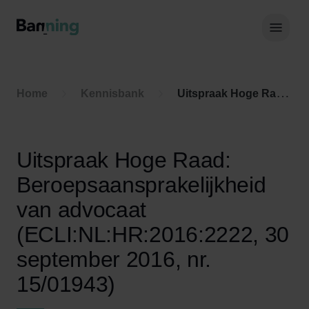
Skip to Content
Hoof
Home
Kennisbank
Uitspraak Hoge Raad: Beroepsaansprakelijkheid van advocaat (ECLI:NL:HR:2016:2222, 30 september 2016, nr. 15/01943)
Uitspraak Hoge Raad:
Beroepsaansprakelijkheid
van advocaat
(ECLI:NL:HR:2016:2222, 30
september 2016, nr.
15/01943)