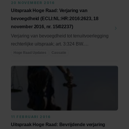
20 NOVEMBER 2016
Uitspraak Hoge Raad: Verjaring van
bevoegdheid (ECLI:NL:HR:2016:2623, 18
november 2016, nr. 15/02237)
Verjaring van bevoegdheid tot tenuitvoerlegging
rechterlijke uitspraak; art. 3:324 BW.
Veroordeling ...
Hoge Raad Updates
Cassatie
11 FEBRUARI 2016
Uitspraak Hoge Raad: Bevrijdende verjaring