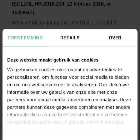
(ECLI:NL:HR:2016:234, 12 februari 2016, nr.
15/00047)
Bevrijdende verjaring (art. 3:310 lid 1, 7:23 lid 2
en 7:761 lid 1 BW). Aanvangstijdstip verjaring. ...
TOESTEMMING
DETAILS
OVER
Hoge Raad Updates
Cassatie
Deze website maakt gebruik van cookies
We gebruiken cookies om content en advertenties te
personaliseren, om functies voor social media te bieden
en om ons websiteverkeer te analyseren. Ook delen we
informatie over uw gebruik van onze site met onze
partners voor social media, adverteren en analyse. Deze
partners kunnen deze gegevens combineren met andere
10 NOVEMBER 2016
informatie die u aan ze heeft verstrekt of die ze hebben
Uitspraak Hoge Raad: Ondernemingsrecht
verzameld op basis van uw gebruik van hun services.
(ECLI:NL:HR:2016:2574, 11 november 2016,
nr. 15/03516)
Toestemmingsselectie