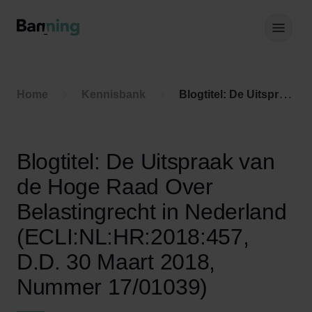
Skip to Content
Hoof
Home
Kennisbank
Blogtitel: De Uitspraak van de Hoge Raad Over Belastingrecht in Nederland (ECLI:NL:HR:2018:457, D.D. 30 Maart 2018, Nummer 17/01039)
Blogtitel: De Uitspraak van
de Hoge Raad Over
Belastingrecht in Nederland
(ECLI:NL:HR:2018:457,
D.D. 30 Maart 2018,
Nummer 17/01039)