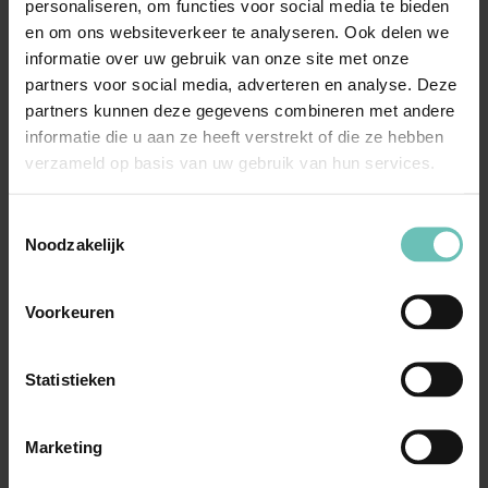
personaliseren, om functies voor social media te bieden
Art. 3 Uitvoeringswet EG-verordening
en om ons websiteverkeer te analyseren. Ook delen we
betreffende ...
Hoge Raad Updates
Cassatie
informatie over uw gebruik van onze site met onze
partners voor social media, adverteren en analyse. Deze
partners kunnen deze gegevens combineren met andere
informatie die u aan ze heeft verstrekt of die ze hebben
verzameld op basis van uw gebruik van hun services.
Toestemmingsselectie
Noodzakelijk
02 MEI 2018
Voorkeuren
Blogtitel: De Uitspraak van de Hoge Raad
betreffende Civiel Recht en Verjaring –
Zaaknummer 17/00100 (4 mei 2018,
Statistieken
ECLI:NL:HR:2018:677)
Intellectueel eigendom is een uiterst belangrijk
Marketing
recht dat alle bedrijven en individuen beschermt.