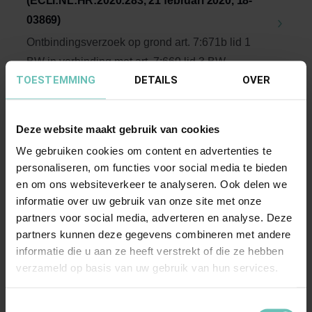
(ECLI:NL:HR:2020:283, 21 februari 2020, 18-
03869)
Ontbindingsverzoek op grond art. 7:671b lid 1
BW in verbinding met art. 7:669 lid 3 BW. ...
TOESTEMMING
DETAILS
OVER
Hoge Raad Updates
Cassatie
Deze website maakt gebruik van cookies
We gebruiken cookies om content en advertenties te
personaliseren, om functies voor social media te bieden
en om ons websiteverkeer te analyseren. Ook delen we
informatie over uw gebruik van onze site met onze
partners voor social media, adverteren en analyse. Deze
partners kunnen deze gegevens combineren met andere
11 JULI 2025
informatie die u aan ze heeft verstrekt of die ze hebben
Uitspraak Hoge Raad: Belastingrecht
verzameld op basis van uw gebruik van hun services.
(ECLI:NL:HR:2025:1128, 11 juli 2025, nr.
21/03566)
Toestemmingsselectie