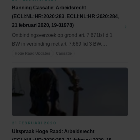
Banning Cassatie: Arbeidsrecht
(ECLI:NL:HR:2020:283. ECLI:NL:HR:2020:284,
21 februari 2020, 19-01978)
Ontbindingsverzoek op grond art. 7:671b lid 1
BW in verbinding met art. 7:669 lid 3 BW.
Verzoek tot ...
Hoge Raad Updates
Cassatie
21 FEBRUARI 2020
Uitspraak Hoge Raad: Arbeidsrecht