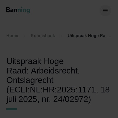
Skip to Content
Hoof
Home
Kennisbank
Uitspraak Hoge Raad: Arbeidsrecht. Ontslagrecht (ECLI:NL:HR:2025:1171, 18 juli 2025, nr. 24/02972)
Uitspraak Hoge
Raad: Arbeidsrecht.
Ontslagrecht
(ECLI:NL:HR:2025:1171, 18
juli 2025, nr. 24/02972)