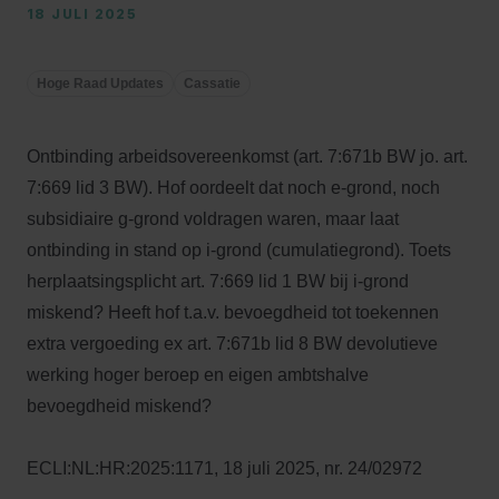
18 JULI 2025
Hoge Raad Updates
Cassatie
Ontbinding arbeidsovereenkomst (art. 7:671b BW jo. art.
7:669 lid 3 BW). Hof oordeelt dat noch e-grond, noch
subsidiaire g-grond voldragen waren, maar laat
ontbinding in stand op i-grond (cumulatiegrond). Toets
herplaatsingsplicht art. 7:669 lid 1 BW bij i-grond
miskend? Heeft hof t.a.v. bevoegdheid tot toekennen
extra vergoeding ex art. 7:671b lid 8 BW devolutieve
werking hoger beroep en eigen ambtshalve
bevoegdheid miskend?
ECLI:NL:HR:2025:1171, 18 juli 2025, nr. 24/02972