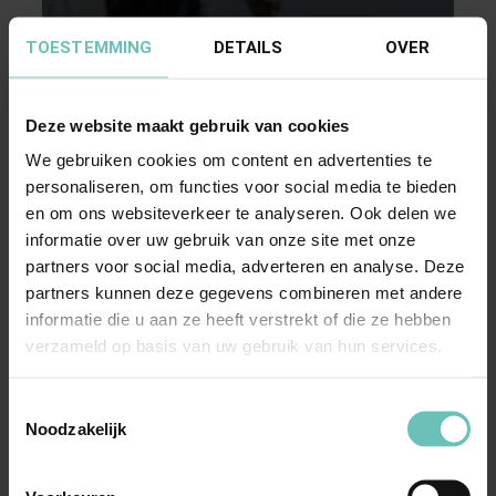
TOESTEMMING
DETAILS
OVER
Deze website maakt gebruik van cookies
14 APRIL 2016
We gebruiken cookies om content en advertenties te
personaliseren, om functies voor social media te bieden
Uitspraak Hoge Raad: Rechterswisseling na
en om ons websiteverkeer te analyseren. Ook delen we
mondelinge behandeling
informatie over uw gebruik van onze site met onze
(ECLI:NL:HR:2016:662, 15 april 2016, nr.
partners voor social media, adverteren en analyse. Deze
15/00068)
partners kunnen deze gegevens combineren met andere
Procesrecht, onteigeningsrecht.
informatie die u aan ze heeft verstrekt of die ze hebben
verzameld op basis van uw gebruik van hun services.
Rechterswisseling na mondelinge behandeling.
Verduidelijking HR 31 ...
Hoge Raad Updates
Cassatie
Toestemmingsselectie
Noodzakelijk