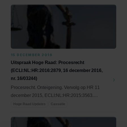
15 DECEMBER 2016
Uitspraak Hoge Raad: Procesrecht
(ECLI:NL:HR:2016:2879, 16 december 2016,
nr. 16/03244)
Procesrecht. Onteigening. Vervolg op HR 11
december 2015, ECLI:NL:HR:2015:3563.
Uitspraak van ABRvS ...
Hoge Raad Updates
Cassatie