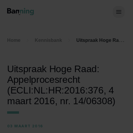
Skip to Content
Hoof
Home
Kennisbank
Uitspraak Hoge Raad: Appelprocesrecht (ECLI:NL:HR:2016:376, 4 maart 2016, nr. 14/06308)
Uitspraak Hoge Raad:
Appelprocesrecht
(ECLI:NL:HR:2016:376, 4
maart 2016, nr. 14/06308)
03 MAART 2016