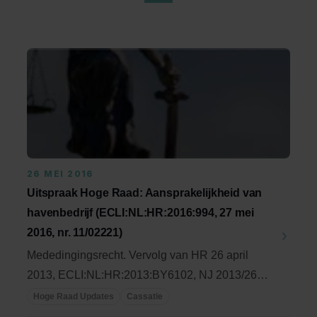
26 MEI 2016
Uitspraak Hoge Raad: Aansprakelijkheid van
havenbedrijf (ECLI:NL:HR:2016:994, 27 mei
2016, nr. 11/02221)
Mededingingsrecht. Vervolg van HR 26 april
2013, ECLI:NL:HR:2013:BY6102, NJ 2013/260
en HvJEU 17 ...
Hoge Raad Updates
Cassatie