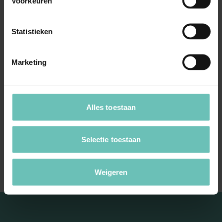
Voorkeuren
Statistieken
17 MAART 2016
Marketing
Uitspraak Hoge Raad: Hof neemt per fax
ingediende memorie van grieven niet in
behandeling (ECLI:NL:HR:2016:453, 18 maart
Alles toestaan
2016, nr. 15/02356)
Appelprocesrecht. Pilotreglement. Hof neemt per
Selectie toestaan
fax ingediende memorie van grieven niet in ...
Hoge Raad Updates
Cassatie
Weigeren