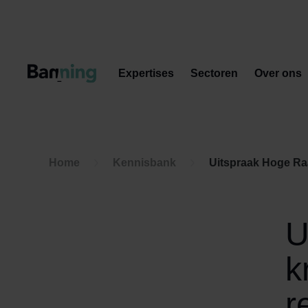
Skip to Content
Expertises
Sectoren
Over ons
Home
Kennisbank
Uitspraak Hoge Raad: Agen
U
k
r