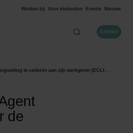
Werken bij
Voor studenten
Events
Nieuws
Contact
Zoek
 werkgever (ECLI:NL:HR:2015:141, 30 januari 2015, nr. 13/03776)
 Agent
r de