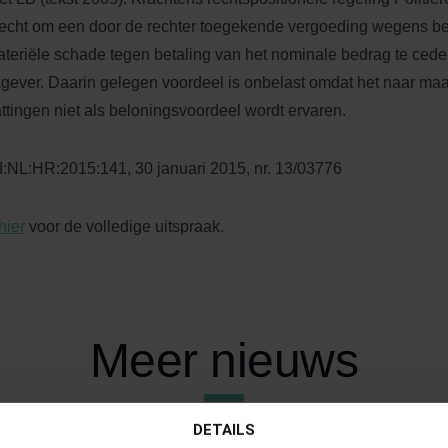
recht om een door de rechter toegekende vergoeding wegens b
teriële schade tegen betaling van het nominale bedrag te cede
gever. Daarin gelegen voordeel is onbelast omdat het naar maa
ttingen niet als beloningsvoordeel wordt ervaren.
:NL:HR:2015:141, 30 januari 2015, nr. 13/03776
hier
voor de volledige uitspraak.
Meer nieuws
DETAILS