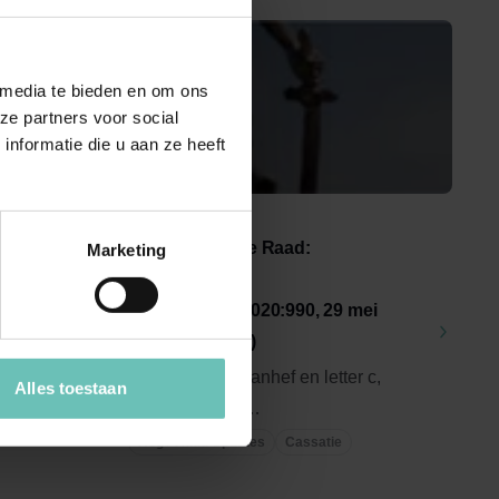
 media te bieden en om ons
ze partners voor social
nformatie die u aan ze heeft
29 MEI 2020
Uitspraak Hoge Raad:
Marketing
Belastingrecht
aart
(ECLI:NL:HR:2020:990, 29 mei
2020, 19-00189)
er c,
Art. 35d, lid 1, aanhef en letter c,
Alles toestaan
r de
Successiewet.
Bedrijfsopvolgingsregeling.
Hoge Raad Updates
Cassatie
Schenking van ...