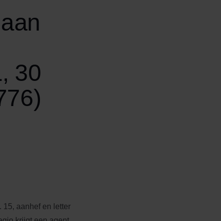
 aan
, 30
776)
t. 15, aanhef en letter
egio krijgt een agent