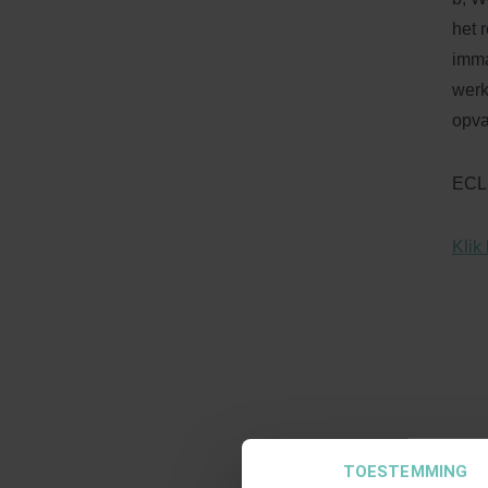
het 
imma
werk
opva
ECLI
Klik 
TOESTEMMING