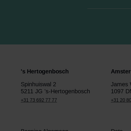
's Hertogenbosch
Amste
Spinhuiswal 2
James W
5211 JG 's-Hertogenbosch
1097 D
+31 73 692 77 77
+31 20 8