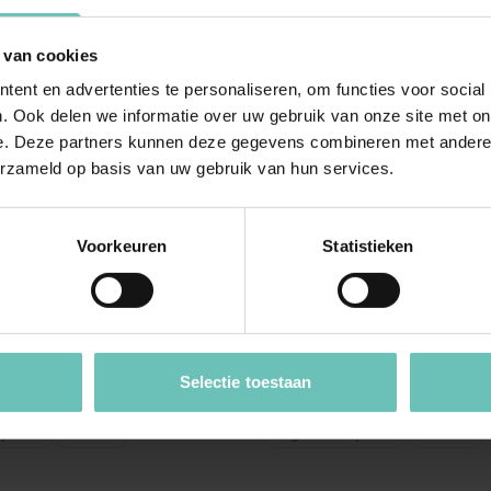
 van cookies
ent en advertenties te personaliseren, om functies voor social
. Ook delen we informatie over uw gebruik van onze site met on
e. Deze partners kunnen deze gegevens combineren met andere i
erzameld op basis van uw gebruik van hun services.
016
28 MAART 2018
Hoge Raad:
Uitspraak Hoge Raad:
Voorkeuren
Statistieken
elasting
Belastingrecht
R:2016:1204, 17 juni
(ECLI:NL:HR:2018:457, 30 m
5/02054)
2018, nr. 17/01039)
lasting; art. 8, aanhef en
Artikel 18, lid 3, aanhef en lett
Selectie toestaan
r b, van de Wet op de
Wet WOZ. Aardbeving is voo
lasting 1964 en ...
waardering van in ...
pdates
Cassatie
Hoge Raad Updates
Cassatie