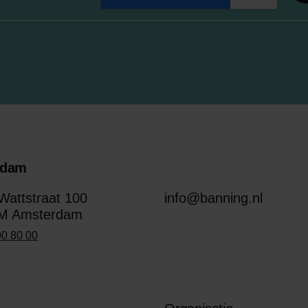
rdam
attstraat 100
info@banning.nl
M Amsterdam
00 80 00