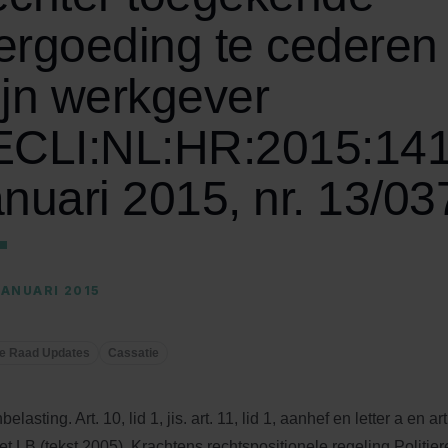
ergoeding te cederen
ijn werkgever
ECLI:NL:HR:2015:141
anuari 2015, nr. 13/03
JANUARI 2015
e Raad Updates
Cassatie
elasting. Art. 10, lid 1, jis. art. 11, lid 1, aanhef en letter a en ar
et LB (tekst 2005). Krachtens rechtspositionele regeling Politier