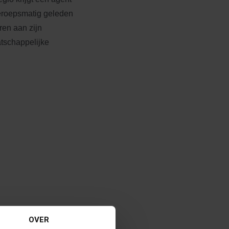
eroepsmatig geleden
ren aan zijn
tschappelijke
OVER