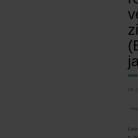
v
z
(
j
28 
Hog
Loonb
b, W