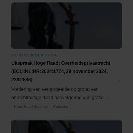
29 NOVEMBER 2024
Uitspraak Hoge Raad: Overheidsprivaatrecht
(ECLI:NL:HR:2024:1774, 29 november 2024,
23/02886)
Vordering van veroordeelde op grond van
onrechtmatige daad na weigering van gratie.
Gratieverzoek ...
Hoge Raad Updates
Cassatie