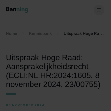
Skip to Content
Hoof
Home
Kennisbank
Uitspraak Hoge Raad: Aansprakelijkheidsrecht (ECLI:NL:HR:2024:1605, 8 november 2024, 23/00755)
Uitspraak Hoge Raad:
Aansprakelijkheidsrecht
(ECLI:NL:HR:2024:1605, 8
november 2024, 23/00755)
08 NOVEMBER 2024