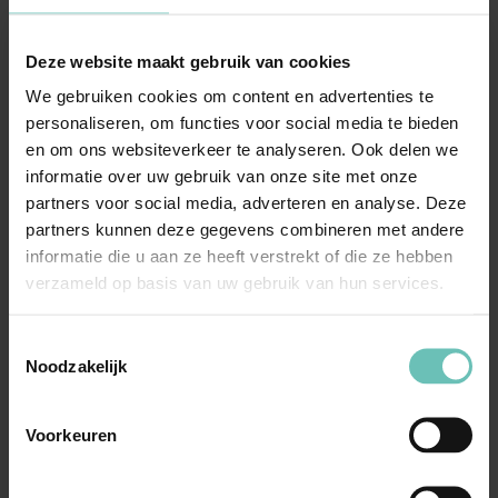
Deze website maakt gebruik van cookies
15 NOVEMBER 2024
We gebruiken cookies om content en advertenties te
Uitspraak Hoge Raad: Goederenrecht
personaliseren, om functies voor social media te bieden
en om ons websiteverkeer te analyseren. Ook delen we
(ECLI:NL:HR:2024:1662, 15 november 2024,
informatie over uw gebruik van onze site met onze
23/02572)
partners voor social media, adverteren en analyse. Deze
Geschil tussen eigenaren van waterperceel en
partners kunnen deze gegevens combineren met andere
eigenaren van aangrenzende
informatie die u aan ze heeft verstrekt of die ze hebben
recreatiewoningen over ...
verzameld op basis van uw gebruik van hun services.
Hoge Raad Updates
Cassatie
Toestemmingsselectie
Noodzakelijk
Voorkeuren