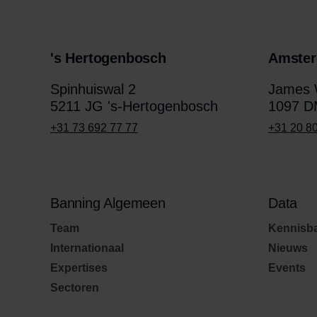
's Hertogenbosch
Amste
Spinhuiswal 2
James W
5211 JG 's-Hertogenbosch
1097 D
+31 73 692 77 77
+31 20 8
Banning Algemeen
Data
Team
Kennisb
Internationaal
Nieuws
Expertises
Events
Sectoren