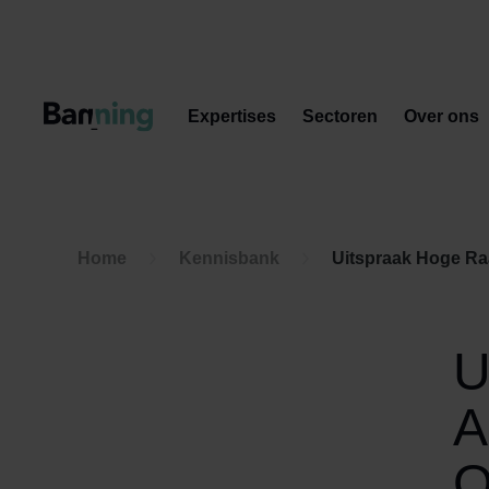
Skip to Content
Expertises
Sectoren
Over ons
Home
Kennisbank
Uitspraak Hoge Ra
U
A
O