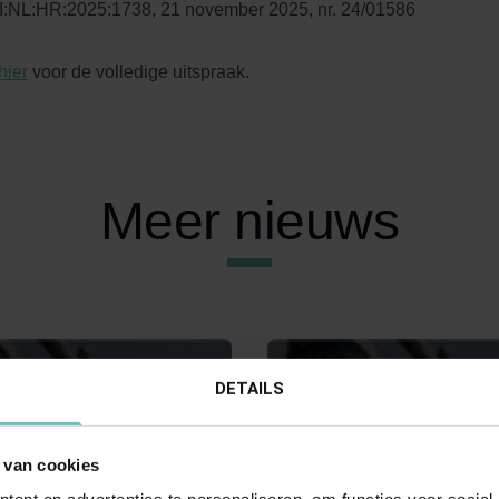
:NL:HR:2025:1738, 21 november 2025, nr. 24/01586
hier
voor de volledige uitspraak.
Meer nieuws
DETAILS
 van cookies