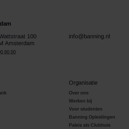
rdam
attstraat 100
info@banning.nl
M Amsterdam
00 80 00
Organisatie
ank
Over ons
Werken bij
Voor studenten
Banning Opleidingen
Paleis als Clubhuis