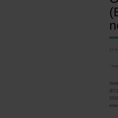
(
n
21 
Hog
Vord
(ECL
2018
ener