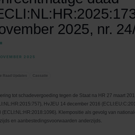
ECLI:NL:HR:2025:173
ovember 2025, nr. 24
NOVEMBER 2025
e Raad Updates
Cassatie
ering tot schadevergoeding tegen de Staat na HR 27 maart 20
I:NL:HR:2015:757), HvJEU 14 december 2016 (ECLI:EU:C:2016
 (ECLI:NL:HR:2018:1096). Klempositie als gevolg van national
zijds en aanbestedingsvoorwaarden anderzijds.