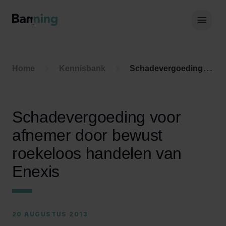
Skip to Content
Hoof
Home
Kennisbank
Schadevergoeding voor afnemer door bewust roekeloos handelen van Enexis
Schadevergoeding voor
afnemer door bewust
roekeloos handelen van
Enexis
20 AUGUSTUS 2013