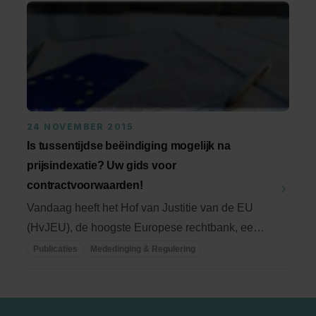
24 NOVEMBER 2015
Is tussentijdse beëindiging mogelijk na
prijsindexatie? Uw gids voor
contractvoorwaarden!
Vandaag heeft het Hof van Justitie van de EU
(HvJEU), de hoogste Europese rechtbank, een
boeiend ...
Publicaties
Mededinging & Regulering