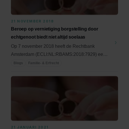
21 NOVEMBER 2018
Beroep op vernietiging borgstelling door
echtgenoot biedt niet altijd soelaas
Op 7 november 2018 heeft de Rechtbank
Amsterdam (ECLI:NL:RBAMS:2018:7929) een
vonnis gewezen in een ...
Blogs
Familie- & Erfrecht
21 JANUARI 2021