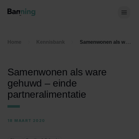
Skip to Content
Hoof
Home
Kennisbank
Samenwonen als ware gehuwd – einde partneralimentatie
Samenwonen als ware
gehuwd – einde
partneralimentatie
18 MAART 2020