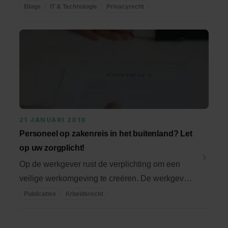
het recht ...
Blogs
IT & Technologie
Privacyrecht
21 JANUARI 2018
Personeel op zakenreis in het buitenland? Let
op uw zorgplicht!
Op de werkgever rust de verplichting om een
veilige werkomgeving te creëren. De werkgever
heeft ...
Publicaties
Arbeidsrecht