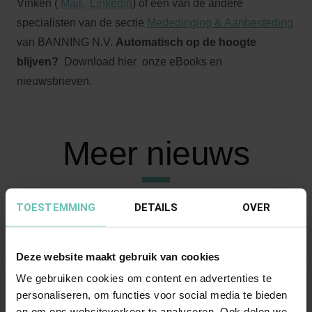
Vinken (
Mail,
LinkedIn
) of één van de andere
specialisten van de sectie
Mededinging & Aanbesteding
van BANNING N.V.
Automatisch op de hoogte
blijven?
Download hier onze eBooks en
nieuwsbrieven.
Meer nieuws
TOESTEMMING
DETAILS
OVER
Deze website maakt gebruik van cookies
We gebruiken cookies om content en advertenties te
personaliseren, om functies voor social media te bieden
en om ons websiteverkeer te analyseren. Ook delen we