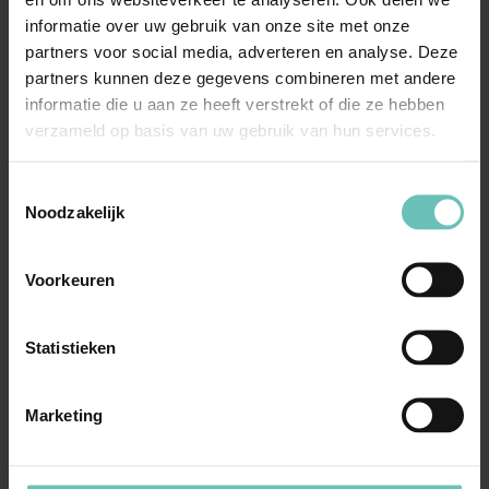
informatie over uw gebruik van onze site met onze
partners voor social media, adverteren en analyse. Deze
31 JANUARI 2018
partners kunnen deze gegevens combineren met andere
Hoe kunt u voorkomen dat een vordering op u
informatie die u aan ze heeft verstrekt of die ze hebben
wordt overgedragen of verpand?
verzameld op basis van uw gebruik van hun services.
Het kan zomaar voorkomen dat uw
oorspronkelijke schuldeiser de vordering die hij
Toestemmingsselectie
Noodzakelijk
op u heeft aan een ...
Publicaties
Corporate/M&A
Voorkeuren
Statistieken
Marketing
05 NOVEMBER 2011