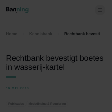
Skip to Content
Hoof
Home
Kennisbank
Rechtbank bevestigt boetes in wasserij-kartel
Rechtbank bevestigt boetes
in wasserij-kartel
16 MEI 2016
Publicaties
Mededinging & Regulering