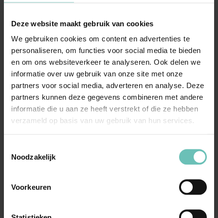
Deze website maakt gebruik van cookies
We gebruiken cookies om content en advertenties te
personaliseren, om functies voor social media te bieden
11 FEBRUARI 2025
en om ons websiteverkeer te analyseren. Ook delen we
Zorg voor goede en toepasselijke
informatie over uw gebruik van onze site met onze
partners voor social media, adverteren en analyse. Deze
exoneratieclausule in B2B contracten!
partners kunnen deze gegevens combineren met andere
Inleiding Veel ondernemers gebruiken bij het
informatie die u aan ze heeft verstrekt of die ze hebben
aangaan van overeenkomsten algemene
verzameld op basis van uw gebruik van hun services.
voorwaarden. Een ...
Blogs
Procedures & Geschillenbeslechting
Marc Janssen
Toestemmingsselectie
Noodzakelijk
Voorkeuren
Statistieken