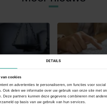
DETAILS
RI 2025
08 JANUARI 2026
Verlenging termijn aangifte
 van cookies
saansprakelijkheid: de
erfbelasting per 1 januari 2
ent en advertenties te personaliseren, om functies voor social
bestuurder voor de bus
Het is zover! Per 1 januari 20
. Ook delen we informatie over uw gebruik van onze site met on
termijn voor het doen van aan
e. Deze partners kunnen deze gegevens combineren met andere i
online schreef onze
erfbelasting verlengd van ...
Blogs
Familie- & Erfrecht
Dia
erzameld op basis van uw gebruik van hun services.
te Carlijn van Dooren