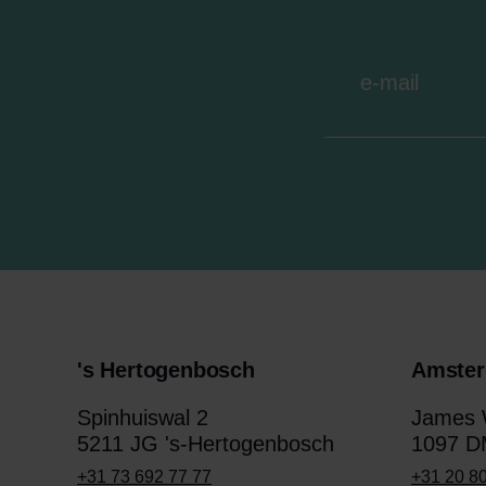
's Hertogenbosch
Amste
Spinhuiswal 2
James W
5211 JG 's-Hertogenbosch
1097 D
+31 73 692 77 77
+31 20 8