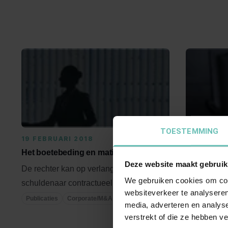
TOESTEMMING
19 FEBRUARI 2018
26 FEBRUA
Het boetebeding en matiging
Externe
Deze website maakt gebruik
bestuurder
De rechter kan op verlangen van de
We gebruiken cookies om cont
stichtings
schuldenaar contractueel verbeurde
websiteverkeer te analyseren
gegooid?
boetes matigen. In 2007 ...
Publicaties
Corporate/M&A
media, adverteren en analys
Voor COBE-
verstrekt of die ze hebben v
kantoorgeno