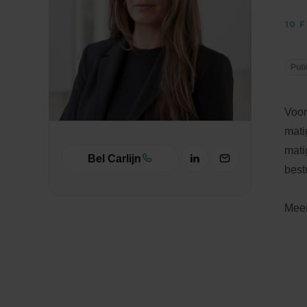
10 
Publ
Voo
mati
mati
Bel Carlijn
best
Meer