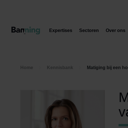
Skip to Content
Expertises
Sectoren
Over ons
Home
Kennisbank
Matiging bij een h
M
v