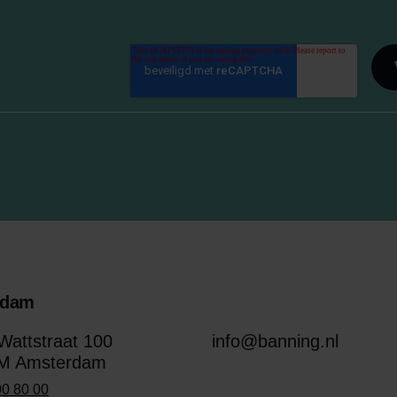
rdam
attstraat 100
info@banning.nl
M Amsterdam
00 80 00