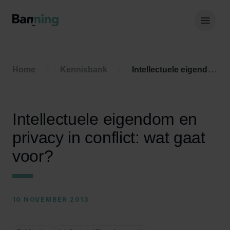
Skip to Content
Hoof
Home
Kennisbank
Intellectuele eigendom en privacy in conflict: wat gaat voor?
Intellectuele eigendom en
privacy in conflict: wat gaat
voor?
10 NOVEMBER 2013