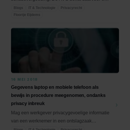
apart ...
Blogs
IT & Technologie
Privacyrecht
Floortje Eijdems
16 MEI 2018
Gegevens laptop en mobiele telefoon als
bewijs in procedure meegenomen, ondanks
privacy inbreuk
Mag een werkgever privacygevoelige informatie
van een werknemer in een ontslagzaak
gebruiken? Over ...
Blogs
IT & Technologie
Privacyrecht