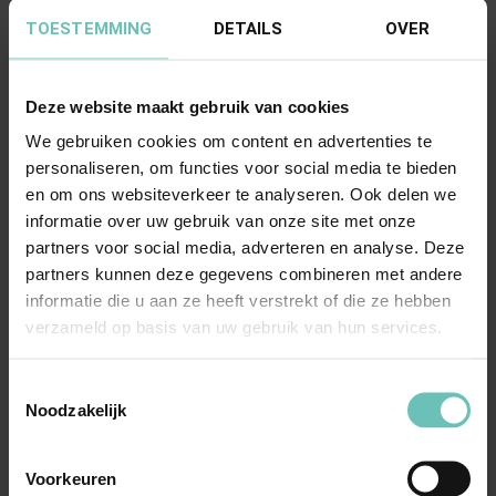
Problemen na wijziging huwelijkse
TOESTEMMING
DETAILS
OVER
voorwaarden
Sinds 1 januari 2012 behoeft wijziging van
Deze website maakt gebruik van cookies
huwelijkse voorwaarden tijdens het huwelijk
We gebruiken cookies om content en advertenties te
geen ...
Publicaties
Familie- & Erfrecht
personaliseren, om functies voor social media te bieden
en om ons websiteverkeer te analyseren. Ook delen we
informatie over uw gebruik van onze site met onze
partners voor social media, adverteren en analyse. Deze
partners kunnen deze gegevens combineren met andere
informatie die u aan ze heeft verstrekt of die ze hebben
verzameld op basis van uw gebruik van hun services.
Toestemmingsselectie
07 MEI 2011
Noodzakelijk
Executie en verrekening
Geregeld komt het in familiezaken voor dat in
Voorkeuren
het dictum van de uitspraak niet het bedrag