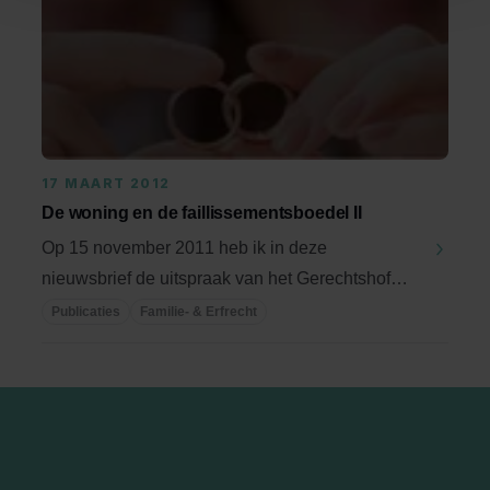
17 MAART 2012
De woning en de faillissementsboedel II
Op 15 november 2011 heb ik in deze
nieuwsbrief de uitspraak van het Gerechtshof
Arnhem van 28 juni ...
Publicaties
Familie- & Erfrecht