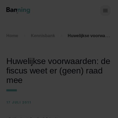
Skip to Content
Hoof
Home
Kennisbank
Huwelijkse voorwaarden: de fiscus weet er (geen) raad mee
Huwelijkse voorwaarden: de
fiscus weet er (geen) raad
mee
17 JULI 2011