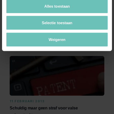
Alles toestaan
07 JANUARI 2021
Spoofing van jouw website; wat is het en wat
kan je ertegen doen?
Selectie toestaan
Internetoplichting komt steeds vaker voor. Zowel
particulieren als bedrijven zijn hier slachtoffer ...
Weigeren
Blogs
IT & Technologie
Privacyrecht
11 FEBRUARI 2013
Schuldig maar geen straf voor valse