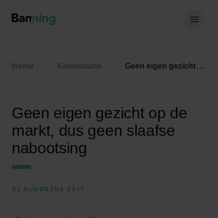
Skip to Content
Hoof
Home
Kennisbank
Geen eigen gezicht op de markt, dus geen slaafse nabootsing
Geen eigen gezicht op de
markt, dus geen slaafse
nabootsing
02 AUGUSTUS 2017