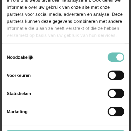
en om ons websiteverkeer te analyseren. Ook delen we
product of wenst u een andere partij aan te spreken?
informatie over uw gebruik van onze site met onze
Neem dan gerust contact op met
Ranee van der
partners voor social media, adverteren en analyse. Deze
Straaten
(
e-mail
) of
Floris de Vriend
(
e-mail
).
partners kunnen deze gegevens combineren met andere
informatie die u aan ze heeft verstrekt of die ze hebben
verzameld op basis van uw gebruik van hun services.
Toestemmingsselectie
Meer nieuws
Noodzakelijk
Voorkeuren
Statistieken
Marketing