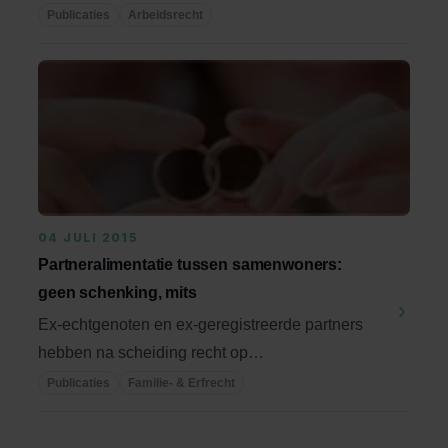
komen te ...
Publicaties
Arbeidsrecht
04 JULI 2015
Partneralimentatie tussen samenwoners:
geen schenking, mits
Ex-echtgenoten en ex-geregistreerde partners
hebben na scheiding recht op
partneralimentatie. Dit ...
Publicaties
Familie- & Erfrecht