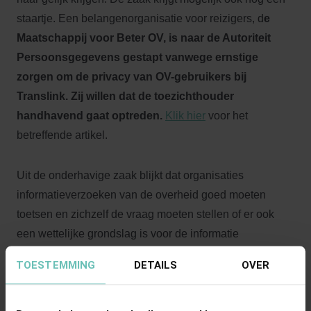
staartje. Een belangenorganisatie voor reizigers, d
e
Maatschappij voor Beter OV, is naar de Autoriteit
Persoonsgegevens gestapt vanwege ernstige
zorgen om de privacy van OV-gebruikers bij
Translink. Zij willen dat de toezichthouder
handhavend gaat optreden.
Klik hier
voor het
betreffende artikel.
Uit de onderhavige zaak blijkt dat organisaties
informatieverzoeken van de overheid goed moeten
toetsen en zichzelf de vraag moeten stellen of er ook
een wettelijke grondslag is voor de informatie
verstrekking dan wel of het informatieverzoek
TOESTEMMING
DETAILS
OVER
proportioneel is. Onderhavige zaak laat zien dat een
verzoek vanuit een publieke instantie niet automatisch