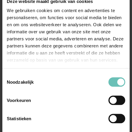
betekent dat deze altijd gehonoreerd moeten worden.
Deze website maakt gebruik van cookies
We gebruiken cookies om content en advertenties te
Meer weten?
personaliseren, om functies voor social media te bieden
en om ons websiteverkeer te analyseren. Ook delen we
informatie over uw gebruik van onze site met onze
Neem vrijblijvend contact op met de
Praktijkgroep
partners voor social media, adverteren en analyse. Deze
Privacy
van BANNING, of met Samuel
partners kunnen deze gegevens combineren met andere
Wiegerinck (
s.wiegerinck@banning.nl
, tel. 073-692 77
informatie die u aan ze heeft verstrekt of die ze hebben
06).
verzameld op basis van uw gebruik van hun services.
Toestemmingsselectie
Noodzakelijk
Meer nieuws
Voorkeuren
Statistieken