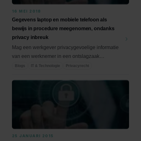
16 MEI 2018
Gegevens laptop en mobiele telefoon als
bewijs in procedure meegenomen, ondanks
privacy inbreuk
Mag een werkgever privacygevoelige informatie
van een werknemer in een ontslagzaak
gebruiken? Over ...
Blogs
IT & Technologie
Privacyrecht
25 JANUARI 2015