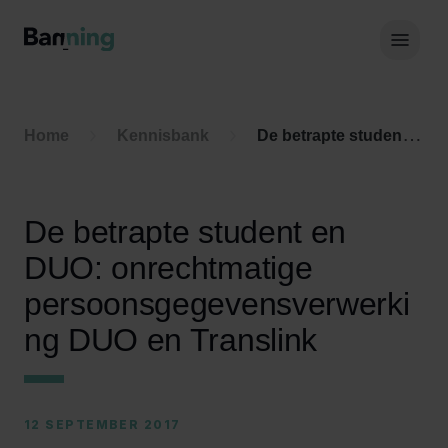
Skip to Content
Hoof
Home
Kennisbank
De betrapte student en DUO: onrechtmatige persoonsgegevensverwerking DUO en Translink
De betrapte student en
DUO: onrechtmatige
persoonsgegevensverwerki
ng DUO en Translink
12 SEPTEMBER 2017