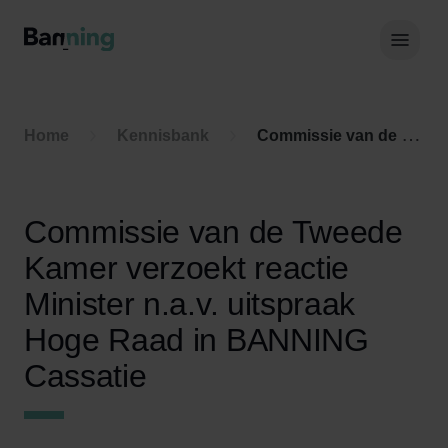
Skip to Content
Hoof
Home
Kennisbank
Commissie van de Tweede Kamer verzoekt reactie Minister n.a.v. uitspraak Hoge Raad in BANNING Cassatie
Commissie van de Tweede
Kamer verzoekt reactie
Minister n.a.v. uitspraak
Hoge Raad in BANNING
Cassatie