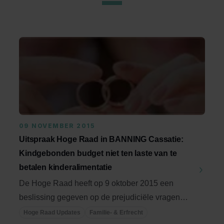
09 NOVEMBER 2015
Uitspraak Hoge Raad in BANNING Cassatie:
Kindgebonden budget niet ten laste van te
betalen kinderalimentatie
De Hoge Raad heeft op 9 oktober 2015 een
beslissing gegeven op de prejudiciële vragen
die waren ...
Hoge Raad Updates
Familie- & Erfrecht