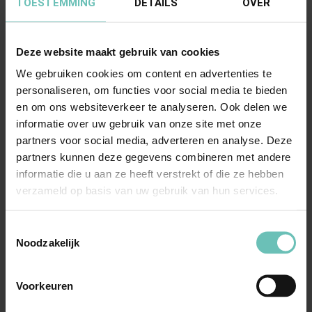
TOESTEMMING
DETAILS
OVER
Deze website maakt gebruik van cookies
We gebruiken cookies om content en advertenties te
01 JUNI 2017
personaliseren, om functies voor social media te bieden
Uitspraak Hoge Raad: Koopovereenkomst;
en om ons websiteverkeer te analyseren. Ook delen we
rechtsgevolgen vernietiging
informatie over uw gebruik van onze site met onze
partners voor social media, adverteren en analyse. Deze
(ECLI:NL:HR:2017:1012, 2 juni 2017, zaaknr.
partners kunnen deze gegevens combineren met andere
16/00390)
informatie die u aan ze heeft verstrekt of die ze hebben
Koopovereenkomst; rechtsgevolgen
verzameld op basis van uw gebruik van hun services.
vernietiging. Vervolg op HR 11 oktober 2013, ...
Hoge Raad Updates
Cassatie
Toestemmingsselectie
Noodzakelijk
Voorkeuren