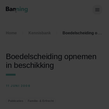
Skip to Content
Hoof
Home
Kennisbank
Boedelscheiding opnemen in beschikking
Boedelscheiding opnemen
in beschikking
11 JUNI 2006
Publicaties
Familie- & Erfrecht