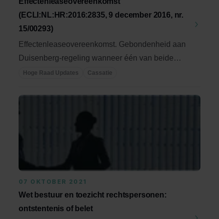
Effectenleaseovereenkomst
(ECLI:NL:HR:2016:2835, 9 december 2016, nr.
15/00293)
Effectenleaseovereenkomst. Gebondenheid aan
Duisenberg-regeling wanneer één van beide
echtgenoten ...
Hoge Raad Updates
Cassatie
07 OKTOBER 2021
Wet bestuur en toezicht rechtspersonen:
ontstentenis of belet