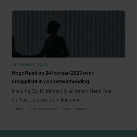
14 MAART 2023
Hoge Raad op 24 februari 2023 over
draagplicht in concernverhouding
Inleiding Op 10 februari jl. schreven Henk Brat
en Marc Janssen een blog over
concernfinanciering: ...
Blogs
Corporate/M&A
Marc Janssen