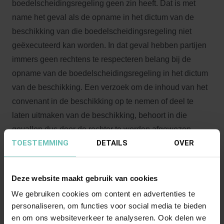
boedelscheidingsregeling geen zin heeft. Dat is met
name het geval als de opname in het dictum van de
beschikking van die boedelscheidingsregeling niet
geëxecuteerd kan worden. In dat geval hebben partijen
immers geen rechtens te respecteren belang bij de
opname van de boedelscheidingsregeling in het dictum
van de beschikking. Een verzoek om de inhoud van het
convenant in de beschikking op te nemen of deel te
laten uitmaken van de beschikking, behoort in die
gevallen dus door de rechter te worden afgewezen.
TOESTEMMING
DETAILS
OVER
Wat moeten partijen immers met een frase in het dictum
als “legt de tussen verzoekers getroffen onderlinge
Deze website maakt gebruik van cookies
regelingen, zoals opgenomen in het aan deze
We gebruiken cookies om content en advertenties te
beschikking gehechte convenant vast”. De deurwaarder
personaliseren, om functies voor social media te bieden
kan er niets mee. De verzoeker heeft er dus niets aan.
en om ons websiteverkeer te analyseren. Ook delen we