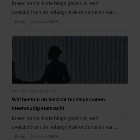
In een aantal korte blogs geven wij een
overzicht van de belangrijkste onderdelen van
de WBTR. Deze ...
Blogs
Corporate/M&A
28 OKTOBER 2021
Wet bestuur en toezicht rechtspersonen:
meervoudig stemrecht
In een aantal korte blogs geven wij een
overzicht van de belangrijkste onderdelen van
de WBTR. Deze ...
Blogs
Corporate/M&A