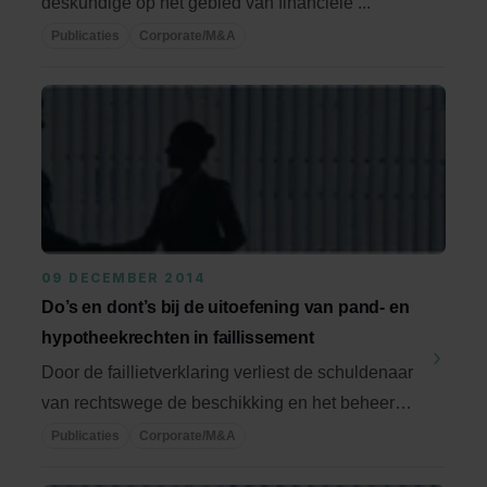
deskundige op het gebied van financiële ...
Publicaties
Corporate/M&A
09 DECEMBER 2014
Do’s en dont’s bij de uitoefening van pand- en
hypotheekrechten in faillissement
Door de faillietverklaring verliest de schuldenaar
van rechtswege de beschikking en het beheer
over ...
Publicaties
Corporate/M&A