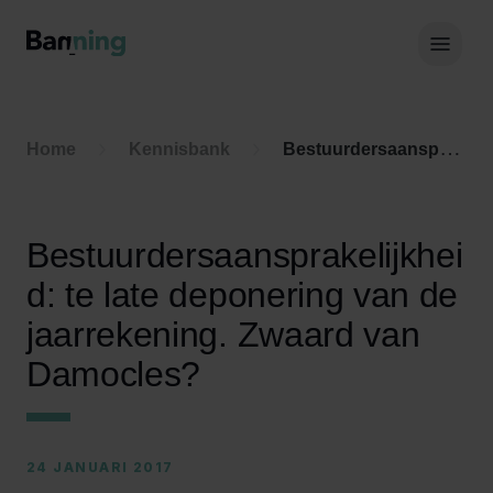
Skip to Content
Hoof
Home
Kennisbank
Bestuurdersaansprakelijkheid: te late deponering van de jaarrekening. Zwaard van Damocles?
Bestuurdersaansprakelijkhei
d: te late deponering van de
jaarrekening. Zwaard van
Damocles?
24 JANUARI 2017