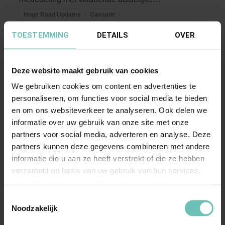
waarschuwing? ...
Hoge Raad Updates
Cassatie
TOESTEMMING
DETAILS
OVER
Deze website maakt gebruik van cookies
We gebruiken cookies om content en advertenties te
personaliseren, om functies voor social media te bieden
en om ons websiteverkeer te analyseren. Ook delen we
informatie over uw gebruik van onze site met onze
09 OKTOBER 2020
partners voor social media, adverteren en analyse. Deze
Uitspraak Hoge Raad: Vermogensrecht
partners kunnen deze gegevens combineren met andere
(ECLI:NL:HR:2020:1603, 9 oktober 2020, 19-
informatie die u aan ze heeft verstrekt of die ze hebben
00895)
verzameld op basis van uw gebruik van hun services.
Verjaring van rechtsvordering tot vergoeding van
Toestemmingsselectie
schade wegens ondeugdelijk belastingadvies. ...
Noodzakelijk
Hoge Raad Updates
Cassatie