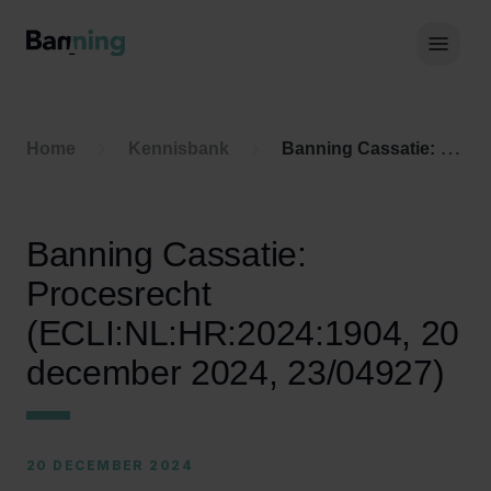
Skip to Content
Hoof
Home
Kennisbank
Banning Cassatie: Procesrecht (ECLI:NL:HR:2024:1904, 20 december 2024, 23/04927)
Banning Cassatie:
Procesrecht
(ECLI:NL:HR:2024:1904, 20
december 2024, 23/04927)
20 DECEMBER 2024