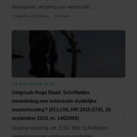
dwangsom; verjaring van verbeurde
dwangsommen (art. 5:35 ...
Hoge Raad Updates
Cassatie
06 OKTOBER 2015
Uitspraak Hoge Raad: Schriftelijke
mededeling met voldoende duidelijke
waarschuwing? (ECLI:NL:HR:2015:2741, 18
september 2015, nr. 14/02968)
Stuiting verjaring, art. 3:317 BW. Schriftelijke
mededeling met voldoende duidelijke