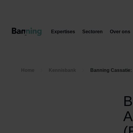
Skip to Content
Expertises
Sectoren
Over ons
Home
Kennisbank
Banning Cassatie: 
B
A
(