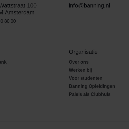
attstraat 100
info@banning.nl
M Amsterdam
00 80 00
Organisatie
ank
Over ons
Werken bij
Voor studenten
Banning Opleidingen
Paleis als Clubhuis