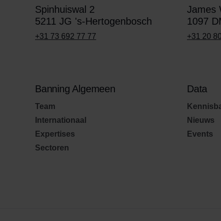
Spinhuiswal 2
James W
5211 JG 's-Hertogenbosch
1097 D
+31 73 692 77 77
+31 20 8
Banning Algemeen
Data
Team
Kennisb
Internationaal
Nieuws
Expertises
Events
Sectoren