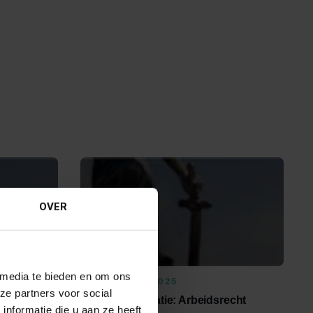
OVER
 media te bieden en om ons
10 OKTOBER 2025
ze partners voor social
Banning Cassatie: Arbeidsrecht
nformatie die u aan ze heeft