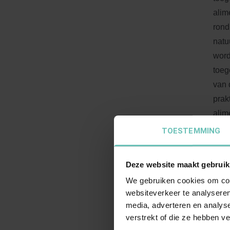
alim
rond
natu
word
toeg
van 
prak
alim
voor
TOESTEMMING
de r
hert
Deze website maakt gebruik
anti
We gebruiken cookies om cont
Ria 
websiteverkeer te analyseren
vast
media, adverteren en analys
verstrekt of die ze hebben v