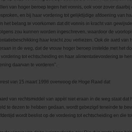
ellen van hoger beroep tegen het vonnis, ook voor zover daarbi
esproken, en bij haar vordering tot gelijktijdige afdoening van ha
n het belang te voorkomen dat dit vonnis in kracht van gewijsd
olgens zou kunnen worden ingeschreven, waardoor de voorlop
entatiebeschikking haar kracht zou verliezen. Ook de aard van 
 eraan in de weg, dat de vrouw hoger beroep instelde met het d
 vordering tot echtscheiding en haar alimentatievordering te herst
ening daarvan te vorderen".
arrest van 15 maart 1996 overwoog de Hoge Raad dat
aard van rechtsmiddel van appèl niet eraan in de weg staat dat 
eld te dezen te hebben gedaan, wordt gebezigd teneinde te bew
lfdertijd wordt beslist op de vordering tot echtscheiding en die 