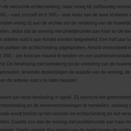
n de verzochte echtscheiding, maar vroeg bij zelfstandig verzoe
000,-- voor zichzelf en € 500,-- voor ieder van de twee kinderen v
ndien vroeg zij aan de rechter om de verdeling van de huweli
tellen, aldus dat de woning met praktijkruimte aan haar en de t
e antieke auto’s aan Arnold worden toegedeeld. Een half jaar la
en partijen de echtscheiding uitgesproken, Arnold veroordeeld 
€ 350,-- per kind per maand te betalen en een partneralimentatie
d. De beslissing met betrekking tot de verdeling van de huwe
ehouden, teneinde deskundigen de waarde van de woning, de
 en de antieke auto’s te laten bepalen.
kwam van deze beslissing in appèl. Zij verzocht het gerechtsho
chtscheiding en de nevenvoorzieningen te herstellen, zodanig d
praak wordt beslist op het verzoek om echtscheiding en het verz
tellen. Daarbij zou dan de woning met praktijkruimte aan haar 
edeeld. Verder wenste Ria herstel van de band tussen de echts