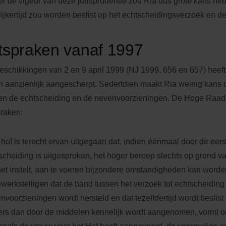
r de vigeur van deze jurisprudentie zou Ria dus grote kans he
lijkertijd zou worden beslist op het echtscheidingsverzoek en 
tspraken vanaf 1997
beschikkingen van 2 en 9 april 1999 (NJ 1999, 656 en 657) hee
n aanzienlijk aangescherpt. Sedertdien maakt Ria weinig kans 
en de echtscheiding en de nevenvoorzieningen. De Hoge Raad 
praken:
 hof is terecht ervan uitgegaan dat, indien éénmaal door de eers
scheiding is uitgesproken, het hoger beroep slechts op grond v
het instelt, aan te voeren bijzondere omstandigheden kan word
ewerkstelligen dat de band tussen het verzoek tot echtscheiding
nvoorzieningen wordt hersteld en dat tezelfdertijd wordt beslist o
rs dan door de middelen kennelijk wordt aangenomen, vormt 