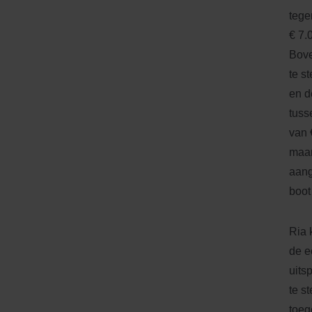
tege
€ 7.
Bove
te s
en d
tuss
van 
maan
aang
boot
Ria 
de e
uits
te s
toeg