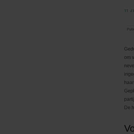
11 
Publ
Gedu
om v
neve
inge
haar
Gepl
part
De h
Vo