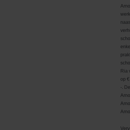
Arno
werk
naas
verh
scho
enke
prak
scho
Ria 
op €
-. D
Arno
Arno
Arno
Verv