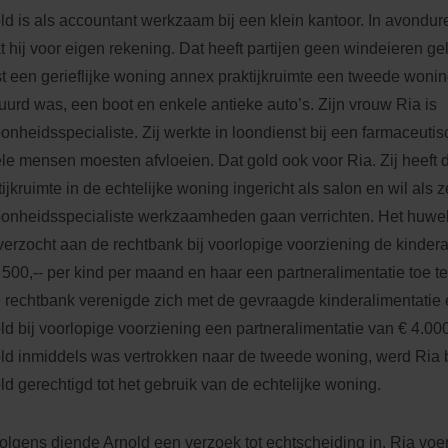
ld is als accountant werkzaam bij een klein kantoor. In avonduren
t hij voor eigen rekening. Dat heeft partijen geen windeieren gel
t een gerieflijke woning annex praktijkruimte een tweede woning,
uurd was, een boot en enkele antieke auto’s. Zijn vrouw Ria is
onheidsspecialiste. Zij werkte in loondienst bij een farmaceutis
le mensen moesten afvloeien. Dat gold ook voor Ria. Zij heeft
tijkruimte in de echtelijke woning ingericht als salon en wil als z
onheidsspecialiste werkzaamheden gaan verrichten. Het huwelij
verzocht aan de rechtbank bij voorlopige voorziening de kindera
 500,-- per kind per maand en haar een partneralimentatie toe t
e rechtbank verenigde zich met de gevraagde kinderalimentatie
ld bij voorlopige voorziening een partneralimentatie van € 4.000
ld inmiddels was vertrokken naar de tweede woning, werd Ria bi
ld gerechtigd tot het gebruik van de echtelijke woning.
olgens diende Arnold een verzoek tot echtscheiding in. Ria vo