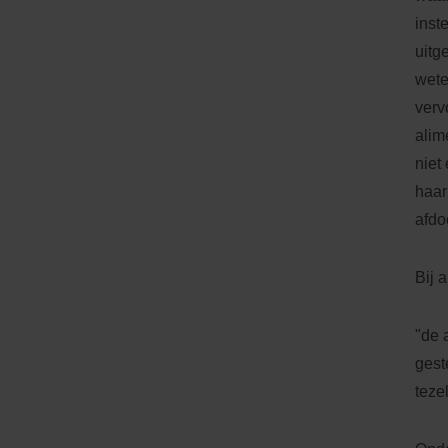
inst
uitg
wete
verv
alim
niet
haar
afdo
Bij 
"de 
gest
teze