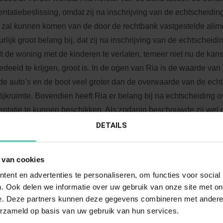
entatiebeslissing, omdat zij na inschrijving van de echtscheidin
 zal kunnen komen van de door de rechtbank vastgestelde alimen
urlijk groot belang bij, dat zij na inschrijving van de echtschei
t de woning met de kinderen te verlaten, temeer niet nu de ka
edeeld te krijgen, groot is. In de ogen van Ria is de waarde va
de auto’s en de boot veel groter dan de overwaarde van de echt
tijkruimte. Bovendien heeft Ria er belang bij na echtscheiding 
entatie te kunnen beschikken. Als zodanig beschouwde zij wel d
ziening vastgestelde bedragen, maar niet de veel lagere bij defi
DETAILS
echtbank opgelegde alimentatie. Arnold wil de echtscheiding insc
rouwen en de tweede woning gaan bewonen. Ook hij wenst daar
 van cookies
eke auto’s toegescheiden te krijgen en is bereid wegens overb
ent en advertenties te personaliseren, om functies voor social
te betalen. Dat de rechtbank de partneralimentatie op zo’n laag
. Ook delen we informatie over uw gebruik van onze site met on
gesteld, komt hem goed uit.
e. Deze partners kunnen deze gegevens combineren met andere i
erzameld op basis van uw gebruik van hun services.