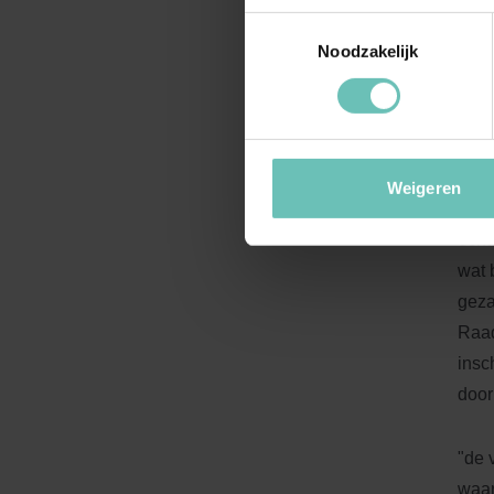
Ui
Toestemmingsselectie
Noodzakelijk
Tot 
de e
blij
365 
vóór
Weigeren
voor
echt
wat 
geza
Raad
insc
door
"de 
waar