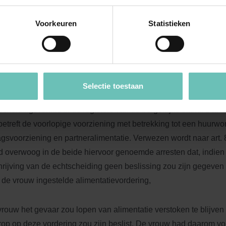
tspraken tot 1997
Voorkeuren
Statistieken
1997 zou Ria een grote kans hebben gehad, dat de band tussen 
chtscheiding en die ten aanzien van de nevenvoorzieningen zo
kt uit twee uitspraken van de Hoge Raad, te weten die van 26 fe
en 15 maart 1996, NJ 1996, 408. Opgemerkt dient te worden dat
 1 januari 1993 geldende recht gold. Anders dan sedertdien het g
Selectie toestaan
lopige voorzieningen toen hun kracht op het moment van inschri
scheidingsvonnis in de registers van de burgerlijke stand. Dat i
betreft de voorlopige voorziening met betrekking tot een huurwo
gsvoorziening en partneralimentatie. Verwezen wordt naar art.
 overwoog in de beide hiervoor genoemde arresten dat, indien o
hrijving van de echtscheiding geen beslissing zou zijn gegeven
 de vrouw ingestelde alimentatievordering,
vrouw het gevaar zou lopen van alimentatie verstoken te blijven
op op deze vordering zou zijn beslist. De vrouw had daarom vo