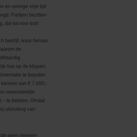
 en overige vrije tijd
egd. Partijen bezitten
 die tot voor kort
ch bedrijf, waar helaas
 daarom de
elfstandig
k liep op de klippen.
limentatie te bepalen
e kennen van € 7.000,-
 en veroordeelde
,-- te betalen. Omdat
j uitsluiting van
erde geen verweer