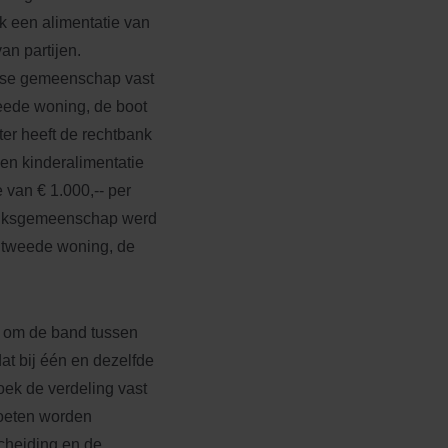
k een alimentatie van
an partijen.
jkse gemeenschap vast
weede woning, de boot
ter heeft de rechtbank
een kinderalimentatie
 van € 1.000,-- per
lijksgemeenschap werd
 tweede woning, de
f om de band tussen
at bij één en dezelfde
oek de verdeling vast
moeten worden
cheiding en de