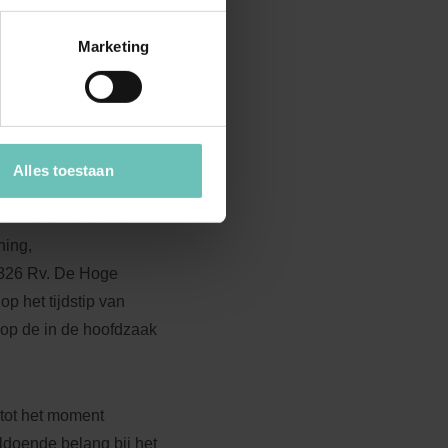
Marketing
de beslissing omtrent
u worden hersteld. Dat
bruari 1993, NJ 1993,
 in beide zaken het
eval is, verloren
Alles toestaan
jving van het
s thans anders voor
ning,
 826 Rv. De Hoge
p het tijdstip van
 op de in de hoofdzaak
 tot het moment
ldoende belang bij het