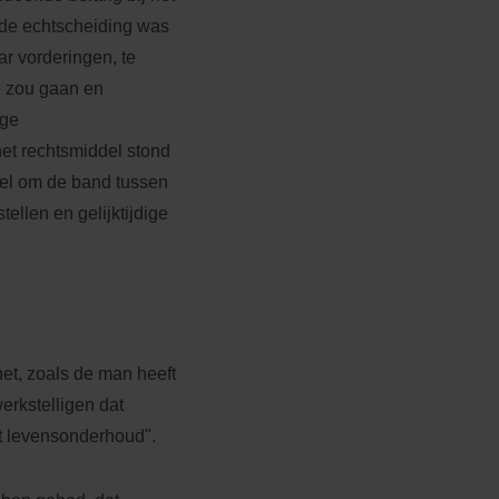
j de echtscheiding was
ar vorderingen, te
e zou gaan en
ige
het rechtsmiddel stond
oel om de band tussen
ellen en gelijktijdige
het, zoals de man heeft
erkstelligen dat
tot levensonderhoud".