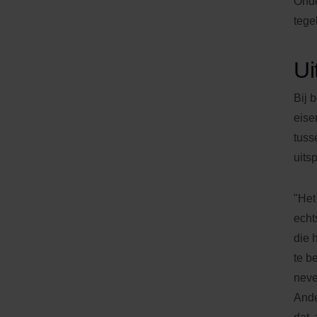
Onde
tege
Ui
Bij 
eise
tuss
uits
"Het
echt
die 
te b
neve
Ande