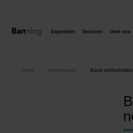
Skip to Content
Expertises
Sectoren
Over ons
Home
Kennisbank
Band echtscheidin
B
n