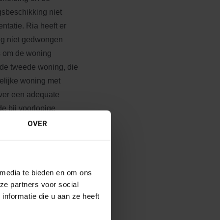
gsbeschikking niet
tatie. Ria heeft er
ding niet gedwongen
ns om de woning
n de tweede woning, die
elijke woning met
over een adequate
e bij voorlopige
nitieve beslissing door
OVER
hrijven. Hij wil
naast de boot en de
edeling een bedrag aan
 media te bieden en om ons
 bedrag heeft
ze partners voor social
nformatie die u aan ze heeft