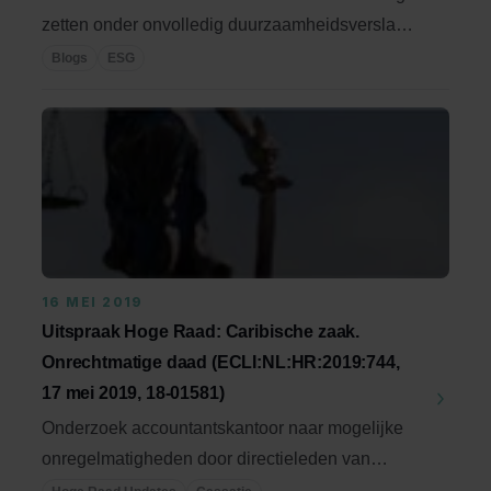
zetten onder onvolledig duurzaamheidsverslag”,
zo ...
Blogs
ESG
16 MEI 2019
Uitspraak Hoge Raad: Caribische zaak.
Onrechtmatige daad (ECLI:NL:HR:2019:744,
17 mei 2019, 18-01581)
Onderzoek accountantskantoor naar mogelijke
onregelmatigheden door directieleden van
stichting. Is ...