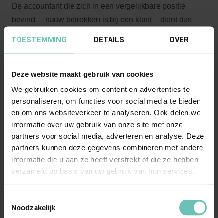
De accountant die zich in een vergelijkbare positie
bevindt – nauw betrokken is bij een klant – dient dus
extra op zijn tellen te passen. Indien er geen tijd is voor
TOESTEMMING
DETAILS
OVER
behoorlijk advies, moet dit goed worden vastgelegd. In
dit geval had de accountant geen succes met zijn
Deze website maakt gebruik van cookies
verweer dat het concern “
met de rug tegen de muur
stond
”. Het hof wijst erop dat tussen het eerste contact
We gebruiken cookies om content en advertenties te
personaliseren, om functies voor social media te bieden
met de business angel en het passeren van de akte
en om ons websiteverkeer te analyseren. Ook delen we
levering aandelen circa anderhalve maand zat.
informatie over uw gebruik van onze site met onze
partners voor social media, adverteren en analyse. Deze
Genoeg tijd om te adviseren, vindt het hof. Bovendien
partners kunnen deze gegevens combineren met andere
werd onvoldoende onderbouwd dat het concern “
geen
informatie die u aan ze heeft verstrekt of die ze hebben
andere keuze had
” dan in te stemmen met de
verzameld op basis van uw gebruik van hun services.
onderhavige aandelentransactie. Ook als
Toestemmingsselectie
aansprakelijkheid in principe vaststaat, wil dat nog niet
Noodzakelijk
zeggen dat er veel schade vergoed moet worden.