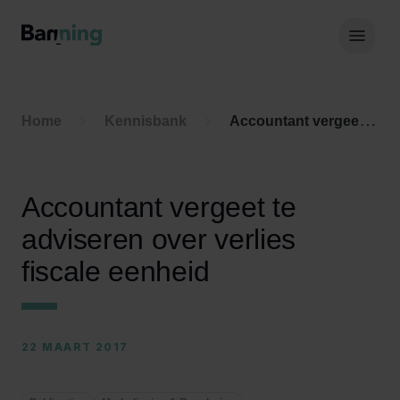
Skip to Content
Hoof
Home
Kennisbank
Accountant vergeet te adviseren over verlies fiscale eenheid
Accountant vergeet te
adviseren over verlies
fiscale eenheid
22 MAART 2017