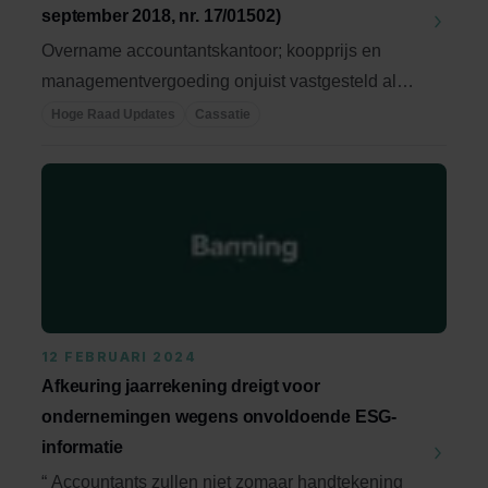
september 2018, nr. 17/01502)
Overname accountantskantoor; koopprijs en
managementvergoeding onjuist vastgesteld als
gevolg van ...
Hoge Raad Updates
Cassatie
12 FEBRUARI 2024
Afkeuring jaarrekening dreigt voor
ondernemingen wegens onvoldoende ESG-
informatie
“ Accountants zullen niet zomaar handtekening