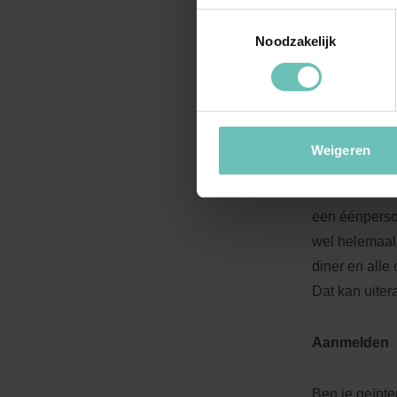
worden, waari
Toestemmingsselectie
ontdekken. Ie
Noodzakelijk
restaurant, d
Cursusprijs
Weigeren
De prijs voor
Valencia en 
een éénpersoo
wel helemaal 
diner en alle
Dat kan uiter
Aanmelden
Ben je geïnte