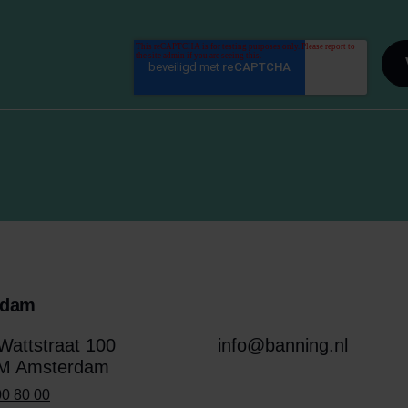
rdam
attstraat 100
info@banning.nl
M Amsterdam
00 80 00