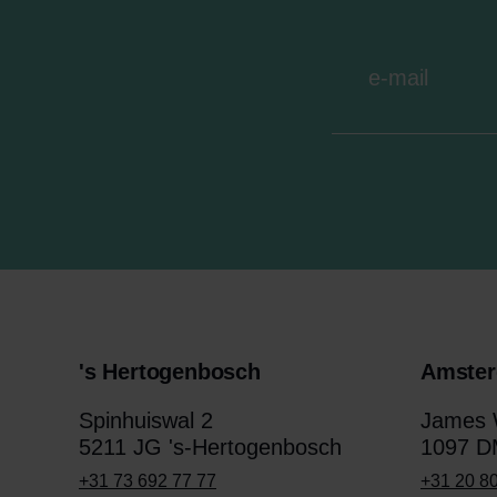
's Hertogenbosch
Amste
Spinhuiswal 2
James W
5211 JG 's-Hertogenbosch
1097 D
+31 73 692 77 77
+31 20 8