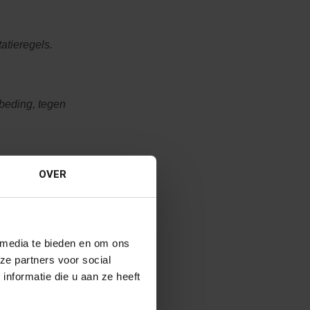
atieregels.
beding, tegen
OVER
 media te bieden en om ons
ze partners voor social
ht horen
nformatie die u aan ze heeft
en
6
mma opgesteld