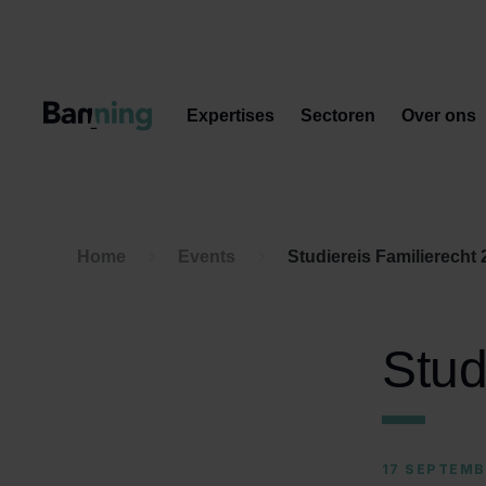
Skip to Content
Expertises
Sectoren
Over ons
Home
Events
Studiereis Familierecht
Stud
17 SEPTEMB