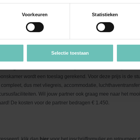
n ook voldoende tijd zal zitten om Napels samen en individueel
dere avond zal er gezamenlijk worden gedineerd in een vooraf
Voorkeuren
Statistieken
at aan de hoogste verwachtingen zal kunnen voldoen.
Selectie toestaan
 deze studiereis is gelijk gehouden aan de studiereis van vorig j
bedraagt
€ 2.900 exclusief BTW
op basis van een tweepersoon
nskamer wordt een toeslag gerekend. Voor deze prijs is de st
compleet, dus met vliegreis, accommodatie, luchthaventransfers,
 cursusfaciliteiten. Wil jouw partner ook graag mee naar het mo
aard! De kosten voor de partner bedragen € 1.450.
resseerd, klik dan
hier
voor het inschrijfformulier en retourneer