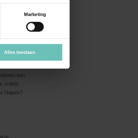
 te
 uitgekozen
Marketing
Alles toestaan
aar in
skamer. Voor
udiereis dan
 ontbijt,
oie Napels?
 deze