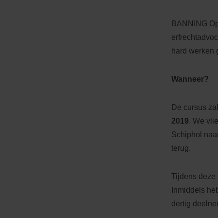
BANNING Oplei
erfrechtadvoc
hard werken 
Wanneer?
De cursus za
2019
. We vli
Schiphol naa
terug.
Tijdens deze s
Inmiddels heb
dertig deelne