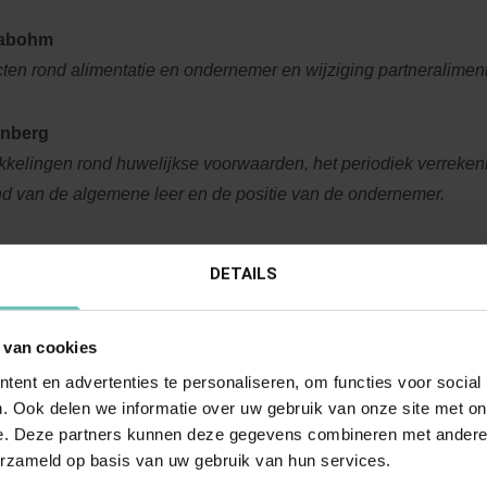
Labohm
ten rond alimentatie en ondernemer en wijziging partneraliment
enberg
kkelingen rond huwelijkse voorwaarden, het periodiek verreken
nd van de algemene leer en de positie van de ondernemer.
rs
DETAILS
e analyse en doelgericht sturen in de communicatie
 van cookies
e studiereis u opleveren?
ent en advertenties te personaliseren, om functies voor social
. Ook delen we informatie over uw gebruik van onze site met on
p gezelligheid natuurlijk kennisoverdracht. Bij kennisoverdrac
e. Deze partners kunnen deze gegevens combineren met andere i
r deze studiereis ontvangt u maar
liefst 18 juridische punten
erzameld op basis van uw gebruik van hun services.
spunten
. Naast de cursusuren zal er een ontspannend progra