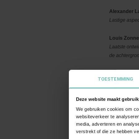
Alexander 
Lastige aspec
Louis Zonn
Laatste ontwi
de achtergro
Regi Melche
TOESTEMMING
Transactionel
Deze website maakt gebruik
Wat gaat dez
We gebruiken cookies om cont
websiteverkeer te analyseren
Naast een hoo
media, adverteren en analys
punten en voo
verstrekt of die ze hebben v
vaardigheid