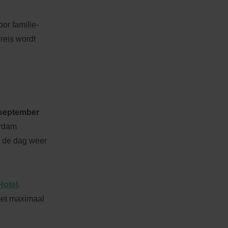
or familie-
ereis wordt
 september
erdam
n de dag weer
Hotel
.
met maximaal