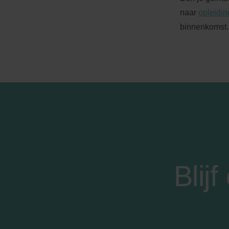
naar
opleidi
binnenkomst. 
Blij