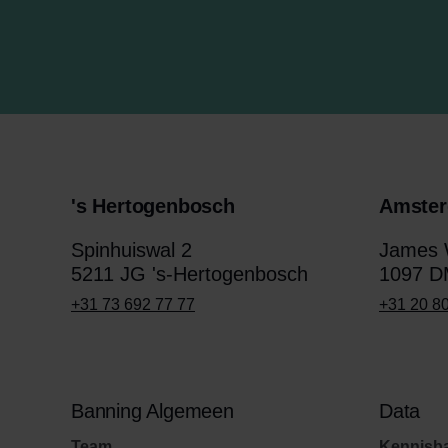
's Hertogenbosch
Amste
Spinhuiswal 2
James W
5211 JG 's-Hertogenbosch
1097 D
+31 73 692 77 77
+31 20 8
Banning Algemeen
Data
Team
Kennisb