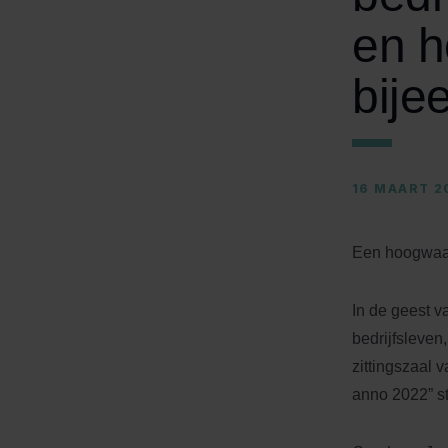
en h
bije
16 MAART 2
Een hoogwaar
In de geest 
bedrijfsleven,
zittingszaal 
anno 2022” st