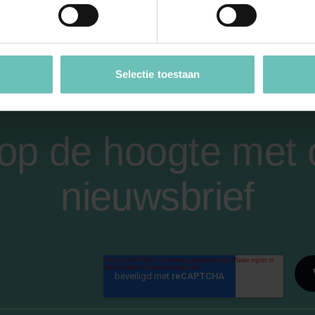
Selectie toestaan
f op de hoogte met
nieuwsbrief