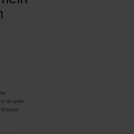
n
tse
 in de grote
d Brabant