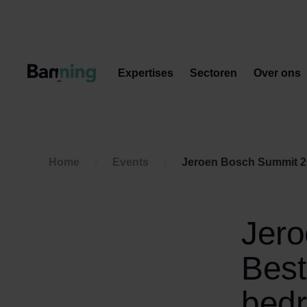
Skip to Content
Expertises
Sectoren
Over ons
Home
Events
Jeroen Bosch Summit 202
Jero
Best
bedr