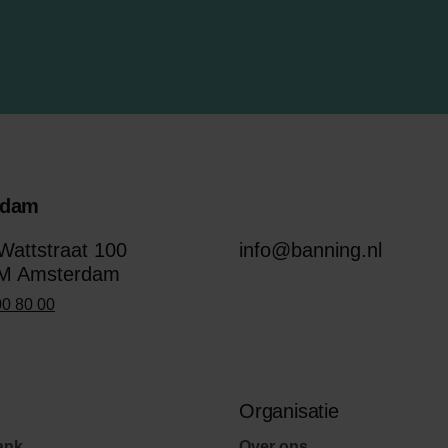
rdam
attstraat 100
info@banning.nl
M Amsterdam
00 80 00
Organisatie
ank
Over ons