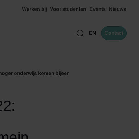
Werken bij
Voor studenten
Events
Nieuws
EN
Contact
Zoek
 hoger onderwijs komen bijeen
22:
omein