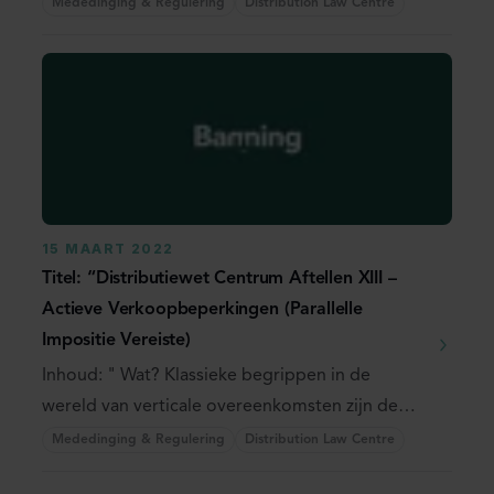
direct als ...
Mededinging & Regulering
Distribution Law Centre
15 MAART 2022
Titel: “Distributiewet Centrum Aftellen XIII –
Actieve Verkoopbeperkingen (Parallelle
Impositie Vereiste)
Inhoud: " Wat? Klassieke begrippen in de
wereld van verticale overeenkomsten zijn de
zogenaamde ...
Mededinging & Regulering
Distribution Law Centre