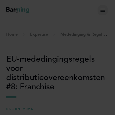
Skip to Content
Hoof
Home
Expertise
Mededinging & Regulering
EU-mededingingsregels
voor
distributieovereenkomsten
#8: Franchise
05 JUNI 2024