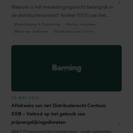
Waarom is het mededingingsrecht belangrijk in
de distributiecontext? Artikel 101(1) van het
Verdrag ...
Mededinging & Regulering
Martijn Jongmans
Minos van Joolingen
Distribution Law Centre
24 MEI 2022
Aftelreeks van het Distributierecht Centrum
XXIII – Verbod op het gebruik van
prijsvergelijkingsdiensten
Wat? Prijsvergelijkingsdiensten, zoals websites