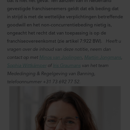
dat is niet het geval. Ten aanzien van in Nederland
gevestigde franchisenemers geldt dat elk beding dat
in strijd is met de wettelijke verplichtingen betreffende
goodwill en het non-concurrentiebeding nietig is,
ongeacht het recht dat van toepassing is op de
franchiseovereenkomst (zie artikel 7:922 BW).
Heeft u
vragen over de inhoud van deze notitie, neem dan
contact op met
Minos van Joolingen
,
Martijn Jongmans
,
Sophia Wittkämper
of
Iris Graumans
van het team
Mededinging & Regelgeving van Banning,
telefoonnummer +31 73 692 77 52.