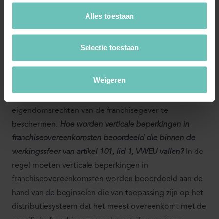
FAQ's
Alles toestaan
Kan ik als franchisegever de franchisenemer een
verplichting opleggen met betrekking tot intellectuele-
Selectie toestaan
eigendomsrechten om zich niet, direct of indirect, bezig
te houden met soortgelijke activiteiten?
Ja, een
Weigeren
dergelijke verplichting wordt over het algemeen
noodzakelijk geacht om de intellectuele-
eigendomsrechten van de franchisegever te
beschermen.
Hoe worden verticale beperkingen in
franchiseovereenkomsten beoordeeld die binnen de
werkingssfeer van artikel 101, lid 1, VWEU vallen?
In de
regel moeten verticale beperkingen in
franchiseovereenkomsten worden beoordeeld aan de
hand van de beginselen die van toepassing zijn op het
distributiesysteem dat het meest overeenkomt met de