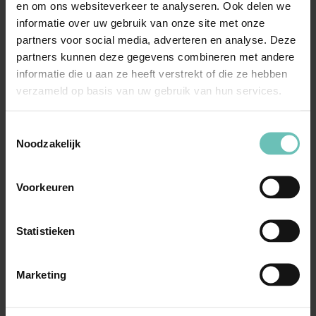
en om ons websiteverkeer te analyseren. Ook delen we
wordt gegeven aan de franchisenemer, en om de
informatie over uw gebruik van onze site met onze
gemeenschappelijke identiteit en reputatie van het
partners voor social media, adverteren en analyse. Deze
franchisenetwerk in stand te houden.
partners kunnen deze gegevens combineren met andere
informatie die u aan ze heeft verstrekt of die ze hebben
Franchiseovereenkomsten kunnen in aanmerking
verzameld op basis van uw gebruik van hun services.
komen voor de vrijstelling uit hoofde van de GVTO
wanneer noch het marktaandeel van de leverancier
Toestemmingsselectie
noch dat van de afnemer meer dan 30% bedraagt
Noodzakelijk
en de overeenkomst geen hardcore beperkingen
bevat.
Voorkeuren
In Nederland vallen franchiseovereenkomsten (ook)
onder de Nederlandse Franchise Wet, die tot doel
Statistieken
heeft een meer evenwichtige rechtsverhouding
tussen franchisegevers en franchisenemers tot stand
te brengen.
Marketing