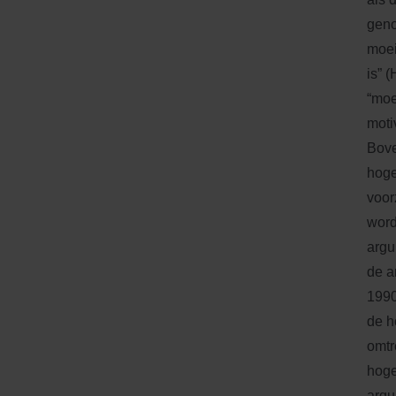
geno
moei
is” 
“moe
moti
Bove
hoge
voor
word
argu
de a
1990
de h
omtr
hoge
argu