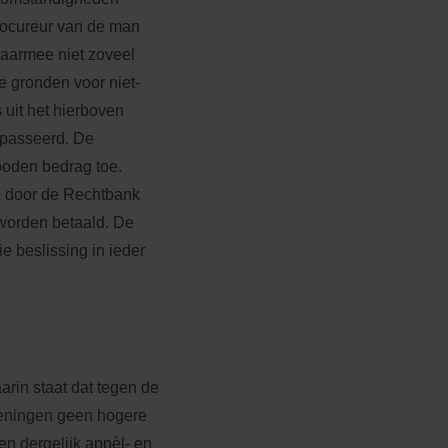
rocureur van de man
daarmee niet zoveel
 gronden voor niet-
s uit het hierboven
epasseerd. De
oden bedrag toe.
de door de Rechtbank
 worden betaald. De
 beslissing in ieder
aarin staat dat tegen de
rzieningen geen hogere
en dergelijk appèl- en