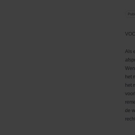
Publ
VOO
Als 
afsp
Wend
het 
het 
voor
reme
de w
rech