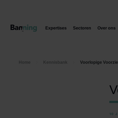
Skip to Content
Expertises
Sectoren
Over ons
Home
Kennisbank
Voorlopige Voorzi
V
10 