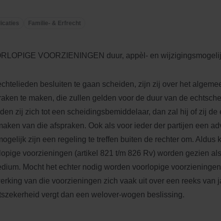
icaties
Familie- & Erfrecht
RLOPIGE VOORZIENINGEN duur, appèl- en wijzigingsmogelij
echtelieden besluiten te gaan scheiden, zijn zij over het algemee
raken te maken, die zullen gelden voor de duur van de echtsch
en zij zich tot een scheidingsbemiddelaar, dan zal hij of zij de
maken van die afspraken. Ook als voor ieder der partijen een ad
mogelijk zijn een regeling te treffen buiten de rechter om. Aldus 
lopige voorzieningen (artikel 821 t/m 826 Rv) worden gezien al
dium. Mocht het echter nodig worden voorlopige voorzieningen 
erking van die voorzieningen zich vaak uit over een reeks van 
tszekerheid vergt dan een welover-wogen beslissing.