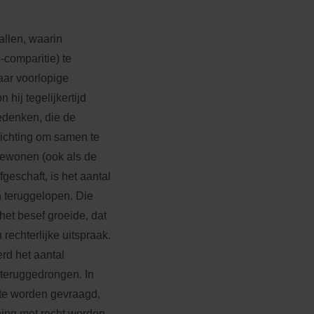
allen, waarin
comparitie) te
aar voorlopige
 hij tegelijkertijd
bedenken, die de
lichting om samen te
bewonen (ook als de
geschaft, is het aantal
h teruggelopen. Die
het besef groeide, dat
rechterlijke uitspraak.
rd het aantal
 teruggedrongen. In
 te worden gevraagd,
ening met recht worden