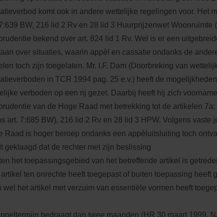
atieverbod komt ook in andere wettelijke regelingen voor. Het 
. 7:639 BW, 216 lid 2 Rv en 28 lid 3 Huurprijzenwet Woonruimte
sprudentie bekend over art. 824 lid 1 Rv. Wel is er een uitgebreid
taan over situaties, waarin appèl en cassatie ondanks de and
kelen toch zijn toegelaten. Mr. I.F. Dam (Doorbreking van wettelij
atieverboden in TCR 1994 pag. 25 e.v.) heeft de mogelijkhede
elijke verboden op een rij gezet. Daarbij heeft hij zich voornam
sprudentie van de Hoge Raad met betrekking tot de artikelen 7a
ns art. 7:685 BW), 216 lid 2 Rv en 28 lid 3 HPW. Volgens vaste j
 Raad is hoger beroep ondanks een appèluitsluiting toch ontvan
t geklaagd dat de rechter met zijn beslissing
iten het toepassingsgebied van het betreffende artikel is getrede
t artikel ten onrechte heeft toegepast of buiten toepassing heeft 
n wel het artikel met verzuim van essentiële vormen heeft toegep
ppeltermijn bedraagt dan twee maanden (HR 30 maart 1999, NJ