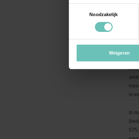
Toestemmingsselectie
kind
Noodzakelijk
en p
Begi
kind
part
Weigeren
binn
beta
ande
moes
in e
In m
(bed
575,
meer