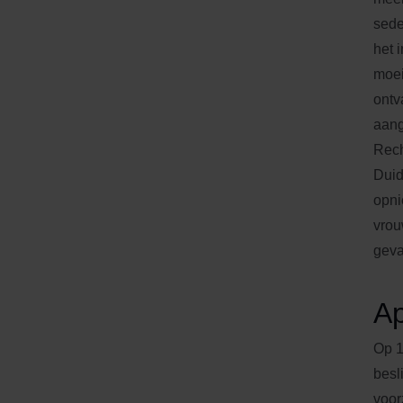
sede
het 
moei
ontv
aang
Rech
Duid
opni
vrou
geva
Ap
Op 1
besl
voor