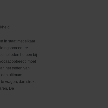
kheid
n in staat met elkaar
eidingsprocedure.
 echtelieden helpen bij
vocaat optreedt, moet
kan het treffen van
s een ultimum
te vragen, dan strekt
jaren. De