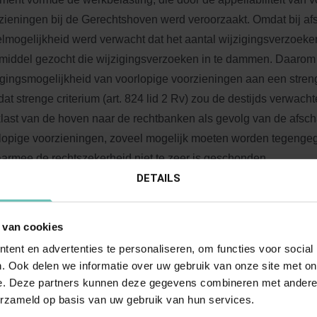
zieningen bij de Gerechtshoven werd veroorzaakt. Omdat bij af
lmogelijkheid werd verwacht dat het aantal wijzigingsverzoeke
middel gezocht die wijzigingsverzoeken in te dammen. Daarom 
igingsmogelijkheid van voorlopige voorzieningen aan een stren
dat strenge criterium (art. 824 lid 2 Rv) zou de destijds verwach
last van de hoven naar de rechtbanken als gevolg van de afscha
lopige voorzieningen, zoveel mogelijk moeten worden tegengeg
aarmee de rechtszekerheid niet te zeer is geschonden.
DETAILS
asus
 van cookies
en vrouw besluiten medio 1998 te gaan scheiden. Een poging 
ent en advertenties te personaliseren, om functies voor social
rlopige dan wel definitieve) alimentatieafspraken te maken, st
. Ook delen we informatie over uw gebruik van onze site met on
hij voor de vrouw en betrekkelijk jonge kinderen (destijds vier en
e. Deze partners kunnen deze gegevens combineren met andere i
entatie behoefde te betalen. Partijen waren buiten gemeensch
erzameld op basis van uw gebruik van hun services.
wd. De echtelijke woning was eigendom van de vrouw en zij z