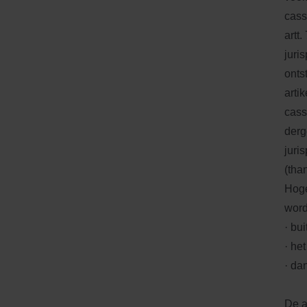
cass
artt
juri
onts
arti
cass
derg
juri
(tha
Hoge
word
· bu
· he
· da
De a