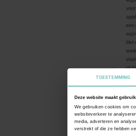
voor
appè
een 
wijz
Met 
werk
voor
of d
TOESTEMMING
C
Deze website maakt gebruik
Man 
We gebruiken cookies om cont
(voo
websiteverkeer te analyseren
dat 
media, adverteren en analys
alim
verstrekt of die ze hebben v
gehu