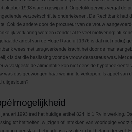
rt oktober 1998 waren gewijzigd. Ongelukkigerwijs vergat de p
ingediende verzoekschrift te ondertekenen. De Rechtbank had 
te. Ook de andere door de procureur van de vrouw aangevoerde
ankelijk verklaring werden (zonder al te veel motivering: blijken
ehaalde arrest van de Hoge Raad uit 1976 is dat niet nodig) g
tbank wees met terugwerkende kracht het door de man aangeb
elijk is dat die beslissing voor de vrouw desastreus was. Met 
euw vastgestelde alimentatie kon niet eens de hypotheekrente
w was dus gedwongen haar woning te verkopen. Is appèl van die
l uitgesloten?
pèlmogelijkheid
 januari 1993 trad het huidige artikel 824 lid 1 Rv in werking. D
issing tot het treffen, wijzigen of intrekken van voorlopige voo
ziening openstaat, behoudens cassatie in het belang der wet. E