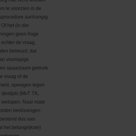
m te voorzien in de
ngsprocedure aanhangig
Of het (in die
ieningen geen hoge
 echter de vraag.
den betreurd, dat
van voorlopige
 een spaarzaam gebruik
e vraag of de
kheid, opwegen tegen
e destijds (MvT TK,
u verlopen. Naar mate
worden beslissingen
n bestond dus aan
 het belangrijkste)
oorlopige