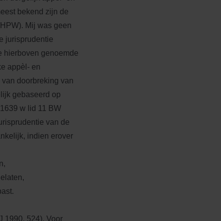
meest bekend zijn de
 (HPW). Mij was geen
e jurisprudentie
ere hierboven genoemde
ke appèl- en
n van doorbreking van
elijk gebaseerd op
: 1639 w lid 11 BW
urisprudentie van de
kelijk, indien erover
n,
gelaten,
ast.
 1990, 524). Voor