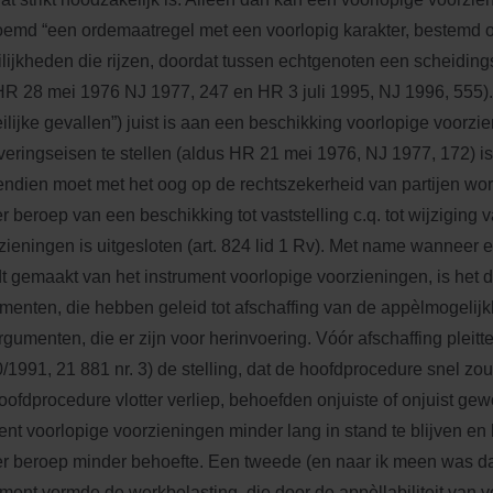
emd “een ordemaatregel met een voorlopig karakter, bestemd o
lijkheden die rijzen, doordat tussen echtgenoten een scheidi
(HR 28 mei 1976 NJ 1977, 247 en HR 3 juli 1995, NJ 1996, 555). 
ilijke gevallen”) juist is aan een beschikking voorlopige voorz
veringseisen te stellen (aldus HR 21 mei 1976, NJ 1977, 172) is
ndien moet met het oog op de rechtszekerheid van partijen wor
r beroep van een beschikking tot vaststelling c.q. tot wijziging 
zieningen is uitgesloten (art. 824 lid 1 Rv). Met name wanneer
t gemaakt van het instrument voorlopige voorzieningen, is het d
menten, die hebben geleid tot afschaffing van de appèlmogelij
rgumenten, die er zijn voor herinvoering. Vóór afschaffing pleitt
/1991, 21 881 nr. 3) de stelling, dat de hoofdprocedure snel zo
oofdprocedure vlotter verliep, behoefden onjuiste of onjuist ge
ent voorlopige voorzieningen minder lang in stand te blijven e
r beroep minder behoefte. Een tweede (en naar ik meen was dat
ment vormde de werkbelasting, die door de appèllabiliteit van v