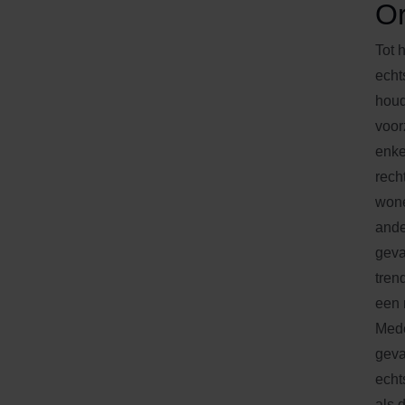
O
Tot 
echt
houd
voor
enke
rech
wone
ande
geva
tren
een 
Mede
geva
echt
als 