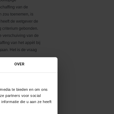
schaffing van de
n zou toenemen, is
heeft de wetgever de
g criterium gebonden.
te verschuiving van de
ffing van het appèl bij
aan. Het is de vraag
OVER
om in der minne
 media te bieden en om ons
randde. De man vond
ze partners voor social
 drie jaar) geen
nformatie die u aan ze heeft
ap van goederen
ou daarin met de