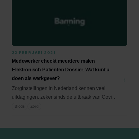
22 FEBRUARI 2021
Medewerker checkt meerdere malen
Elektronisch Patiënten Dossier. Wat kunt u
doen als werkgever?
Zorginstellingen in Nederland kennen veel
uitdagingen, zeker sinds de uitbraak van Covid
19. Het ...
Blogs
Zorg