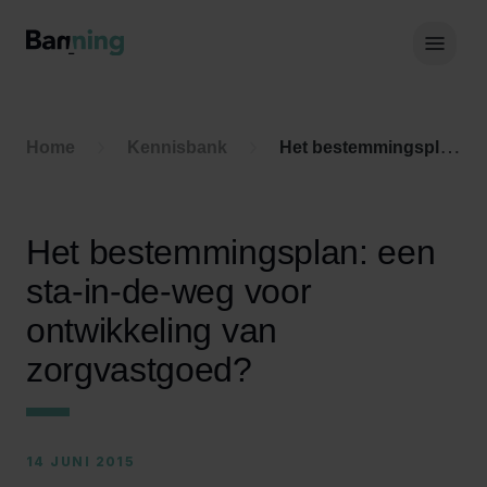
Skip to Content
Hoof
Home
Kennisbank
Het bestemmingsplan: een sta-in-de-weg voor ontwikkeling van zorgvastgoed?
Het bestemmingsplan: een
sta-in-de-weg voor
ontwikkeling van
zorgvastgoed?
14 JUNI 2015