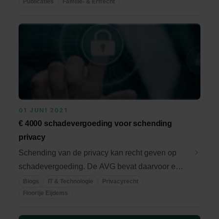
zorgvuldige ...
Publicaties
Familie- & Erfrecht
01 JUNI 2021
€ 4000 schadevergoeding voor schending
privacy
Schending van de privacy kan recht geven op
schadevergoeding. De AVG bevat daarvoor een
apart ...
Blogs
IT & Technologie
Privacyrecht
Floortje Eijdems