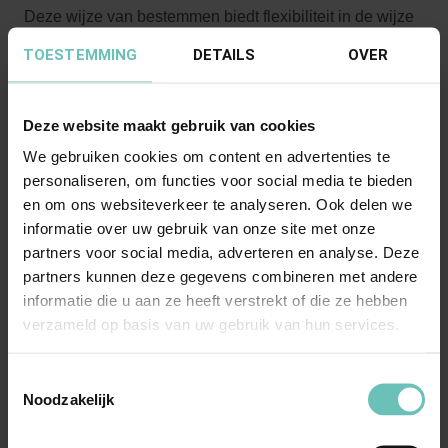
Deze wijze van bestemmen biedt flexibiliteit in de wijze
waarop de woonunits - al dan niet gecombineerd met
TOESTEMMING
DETAILS
OVER
intensieve zorg - kunnen worden aangeboden.
Deze website maakt gebruik van cookies
Omdat de Nederlandse plansystematiek uitgaat van
We gebruiken cookies om content en advertenties te
‘toelatingsplanologie’ zouden de woonunits met de
personaliseren, om functies voor social media te bieden
bestemming wonen en de nadere aanduiding
en om ons websiteverkeer te analyseren. Ook delen we
‘zorginstelling’ voor de combinatie van wonen en zorg
informatie over uw gebruik van onze site met onze
kunnen worden verhuurd, maar dit is geen verplichting.
partners voor social media, adverteren en analyse. Deze
Dit zou de eigenaar/exploitant van het zorglandgoed dus
partners kunnen deze gegevens combineren met andere
optimale flexibiliteit bieden in het verhuren van de
informatie die u aan ze heeft verstrekt of die ze hebben
verzameld op basis van uw gebruik van hun services.
woonunits op het landgoed.
Toestemmingsselectie
Dit is met de uitspraak van de Raad van State voorlopig
Noodzakelijk
van de baan.