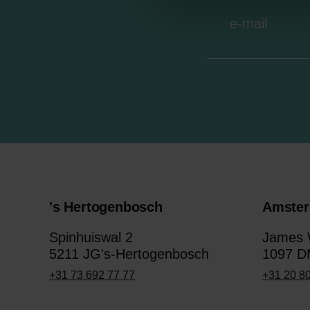
's Hertogenbosch
Amste
Spinhuiswal 2
James W
5211 JG's-Hertogenbosch
1097 D
+31 73 692 77 77
+31 20 8