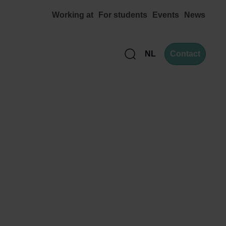
Working at
For students
Events
News
NL
Contact
Zoek