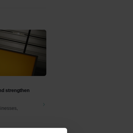
nd strengthen
inesses,