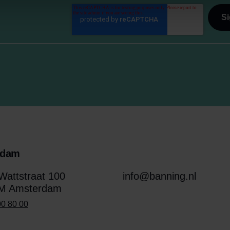
rdam
attstraat 100
info@banning.nl
M Amsterdam
00 80 00