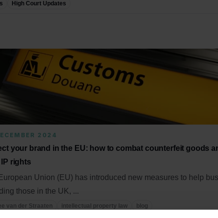
s
High Court Updates
DECEMBER 2024
ect your brand in the EU: how to combat counterfeit goods a
IP rights
European Union (EU) has introduced new measures to help bus
ding those in the UK, ...
e van der Straaten
intellectual property law
blog