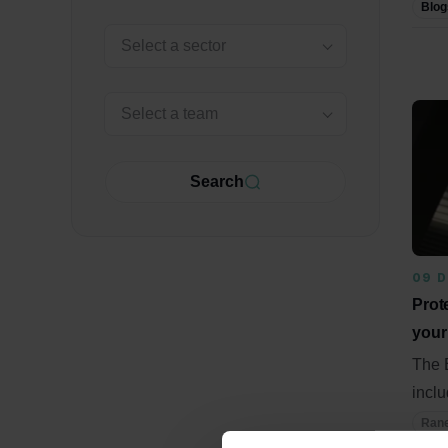
Blog
Select a sector
Select a team
Search
09 
Prot
your 
The 
inclu
Rane