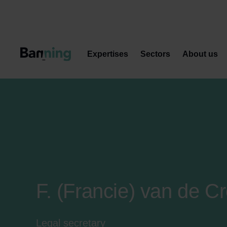
Skip to Content
Expertises
Sectors
About us
F. (Francie) van de 
Legal secretary