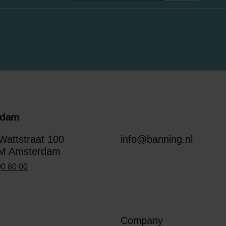
rdam
attstraat 100
info@banning.nl
M Amsterdam
00 80 00
Company