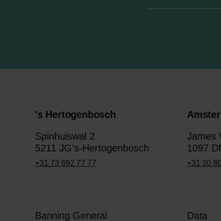
's Hertogenbosch
Amste
Spinhuiswal 2
James W
5211 JG's-Hertogenbosch
1097 D
+31 73 692 77 77
+31 20 8
Banning General
Data