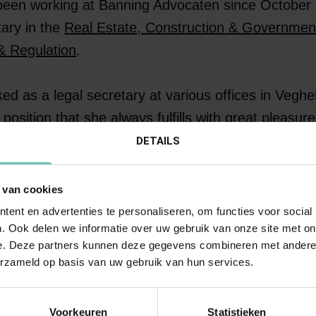
been working at Banning Advocaten since October
tary in the
Real Estate, Construction & Governmen
& Regulation
.
ed as a legal secretary at various offices in Vegh
position that she always fulfills with great pleasur
tle and bustle of a law firm. For that reason, afte
DETAILS
he business world, she has always returned to the l
 van cookies
ent en advertenties te personaliseren, om functies voor social
. Ook delen we informatie over uw gebruik van onze site met on
e. Deze partners kunnen deze gegevens combineren met andere i
erzameld op basis van uw gebruik van hun services.
ach other, not about 
Voorkeuren
Statistieken