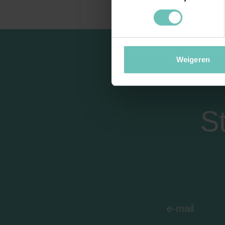
Weigeren
S