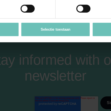
Selectie toestaan
tay informed with o
newsletter