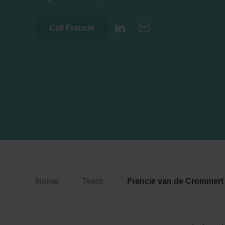
Call Francie
LinkedIn
E-mail
Home
Team
Francie van de Crommert