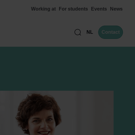
Working at
For students
Events
News
NL
Contact
Zoek