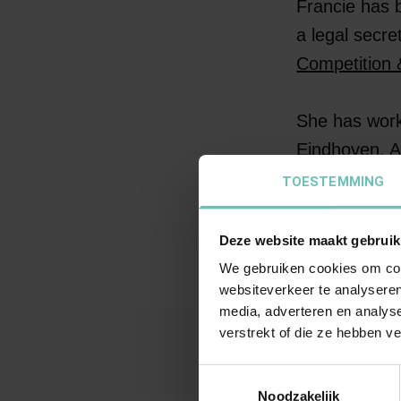
Francie has 
a legal secre
Competition 
She has work
Eindhoven. A 
loves the hus
TOESTEMMING
forays into t
profession.
Deze website maakt gebruik
We gebruiken cookies om cont
websiteverkeer te analyseren
media, adverteren en analys
verstrekt of die ze hebben v
“Talk to e
Toestemmingsselectie
Noodzakelijk