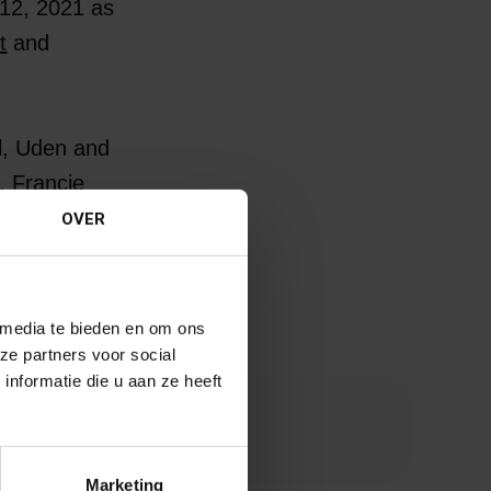
 12, 2021 as
t
and
el, Uden and
e. Francie
r making a few
OVER
egal
 media te bieden en om ons
ze partners voor social
nformatie die u aan ze heeft
each other”
Marketing