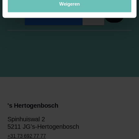
Weigeren
's Hertogenbosch
Spinhuiswal 2
5211 JG's-Hertogenbosch
+31 73 692 77 77