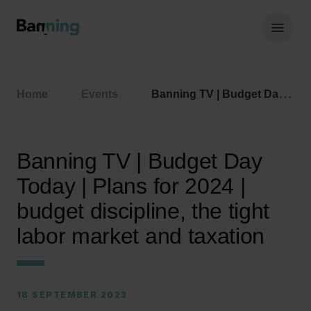
Skip to Content
Hoof
Home
Events
Banning TV | Budget Day Today | Plans for 2024 | budget discipline, the tight labor market and taxation
Banning TV | Budget Day
Today | Plans for 2024 |
budget discipline, the tight
labor market and taxation
18 SEPTEMBER 2023